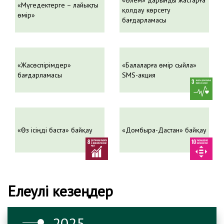
«Әлем» дарынды жастарға
«Мүгедектерге – лайықты
қолдау көрсету
өмір»
бағдарламасы
«Жасөспірімдер»
«Балаларға өмір сыйла»
бағдарламасы
SMS-акция
«Өз ісіңді баста» байқау
«Домбыра-Дастан» байқау
Елеулі кезеңдер
2025