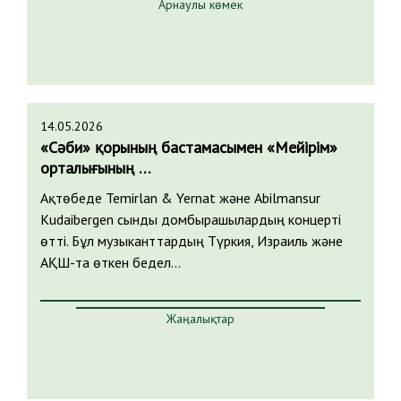
Арнаулы көмек
14.05.2026
«Сәби» қорының бастамасымен «Мейірім»
орталығының …
Ақтөбеде Temirlan & Yernat және Abilmansur
Kudaibergen сынды домбырашылардың концерті
өтті. Бұл музыканттардың Түркия, Израиль және
АҚШ-та өткен бедел…
Жаңалықтар