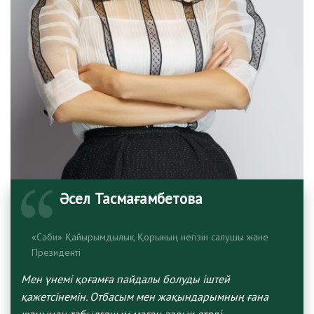
Әсел Тасмағамбетова
«Сәби» Қайырымдылық Қорының негізін салушы және
Президенті
Мен үнемі қоғамға пайдалы болуды іштей
қажетсінемін. Отбасым мен жақындарымның ғана