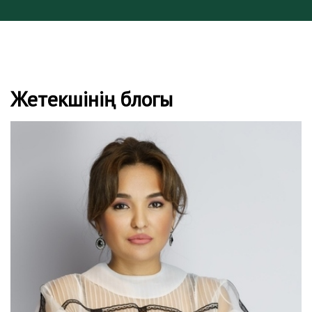
Жетекшінің блогы