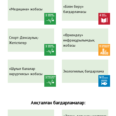
«Білім беру»
«Медицина» жобасы
бағдарламасы
«Өркендеу»
Спорт-Денсаулық-
инфрақұрылымдық
Жетістіктер
жобасы
«Шұғыл балалар
Экологиялық бағдарлама
хирургиясы» жобасы
Аяқталған бағдарламалар: