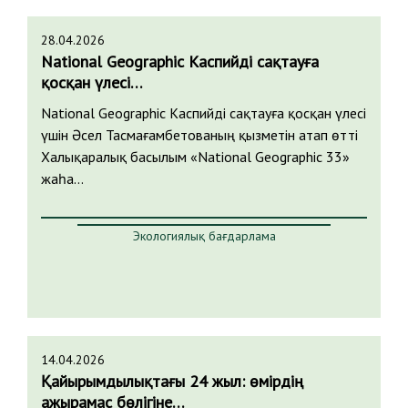
28.04.2026
National Geographic Каспийді сақтауға
қосқан үлесі…
National Geographic Каспийді сақтауға қосқан үлесі
үшін Әсел Тасмағамбетованың қызметін атап өтті
Халықаралық басылым «National Geographic 33»
жаһа…
Экологиялық бағдарлама
14.04.2026
Қайырымдылықтағы 24 жыл: өмірдің
ажырамас бөлігіне…