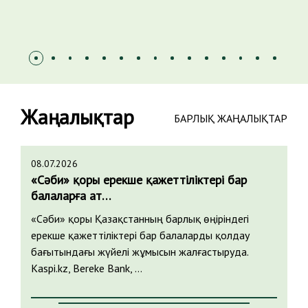
Жаңалықтар
БАРЛЫҚ ЖАҢАЛЫҚТАР
08.07.2026
«Сәби» қоры ерекше қажеттіліктері бар
балаларға ат…
«Сәби» қоры Қазақстанның барлық өңіріндегі
ерекше қажеттіліктері бар балаларды қолдау
бағытындағы жүйелі жұмысын жалғастыруда.
Kaspi.kz, Bereke Bank, …