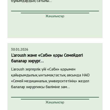
бұйымдардың сатылы…
Жаңалықтар
30.01.2026
L’aroush және «Сәби» қоры Семейдегі
балалар хирург…
L’aroush зергерлік үйі «Сәби» қорымен
қайырымдылық ынтымақтастық аясында НАО
«Семей медициналық университетінің» жедел
балалар хирургиясы бөліміне зам…
Жаңалықтар