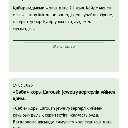
Қайырымдылық жолындағы 24 жыл. Кейде менен
осы жылдар ішінде не өзгерді деп сұрайды. Әрине,
өзгерістер бар. Қазір уақыт та, ауқым да,
мүмкіндік…
Жаңалықтар
19.03.2026
«Сәби» қоры L’aroush jewelry зергерлік үйімен
қайы…
«Сәби» қоры L’aroush jewelry зергерлік үйімен
қайырымдылық серіктестігін жалғастыруда.
Бағдарлама аясында «Амулет» коллекциясындағы