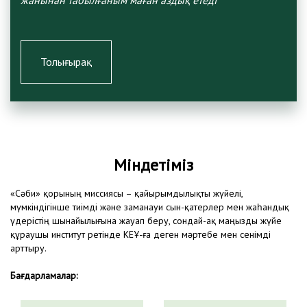
жанынан табылғаным маған аздық етеді
Толығырақ
Міндетіміз
«Сәби» қорының миссиясы – қайырымдылықты жүйелі,
мүмкіндігінше тиімді және заманауи сын-қатерлер мен жаһандық
үдерістің шынайылығына жауап беру, сондай-ақ маңызды жүйе
құраушы институт ретінде КЕҰ-ға деген мәртебе мен сенімді
арттыру.
Бағдарламалар: