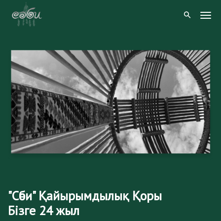
Skip
to
Togg
content
Navig
"Сәби" Қайырымдылық Қоры
Бізге 24 жыл