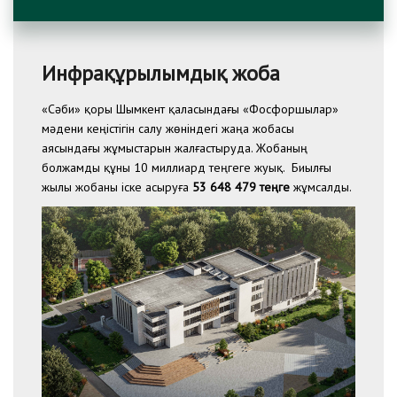
Инфрақұрылымдық жоба
«Сәби» қоры Шымкент қаласындағы «Фосфоршылар»
мәдени кеңістігін салу жөніндегі жаңа жобасы
аясындағы жұмыстарын жалғастыруда. Жобаның
болжамды құны 10 миллиард теңгеге жуық. Биылғы
жылы жобаны іске асыруға
53 648 479 теңге
жұмсалды.