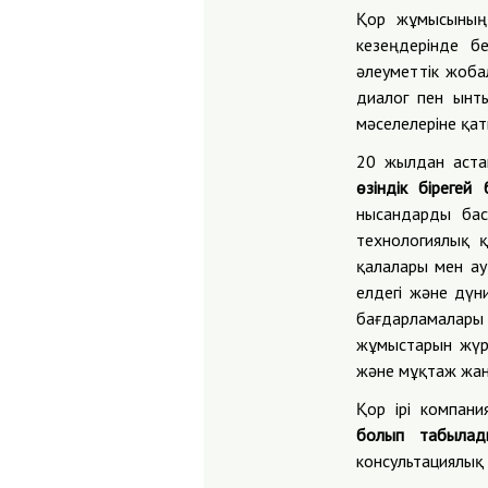
Қор жұмысының 
кезеңдерінде бе
әлеуметтік жоба
диалог пен ынт
мәселелеріне қат
20 жылдан аста
өзіндік бірегей
нысандарды бас
технологиялық 
қалалары мен ау
елдегі және дүн
бағдарламалары
жұмыстарын жүрг
және мұқтаж жан
Қор ірі компан
болып табылад
консультациялық