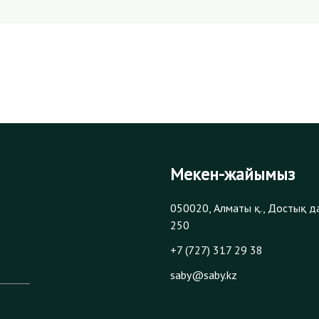
Мекен-жайымыз
050020, Алматы қ., Достық д
250
+7 (727) 317 29 38
saby@saby.kz