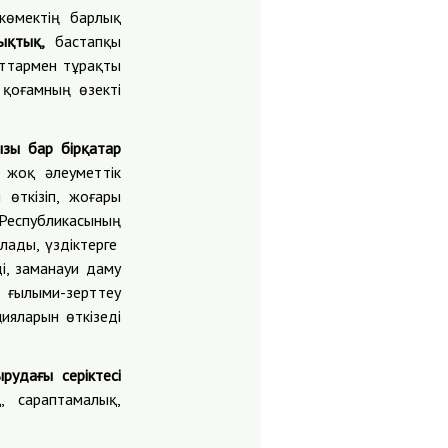
 көмектің барлық
шықтық,
бастапқы
аттармен тұрақты
 қоғамның өзекті
зы бар бірқатар
і жоқ әлеуметтік
өткізіп, жоғары
Республикасының
лады, үздіктерге
і, заманауи даму
 ғылыми-зерттеу
ияларын өткізеді
ырудағы серіктесі
, сараптамалық,