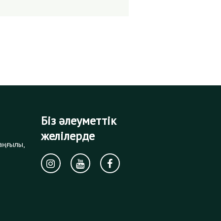
Біз әлеуметтік
желілерде
аңғылы,