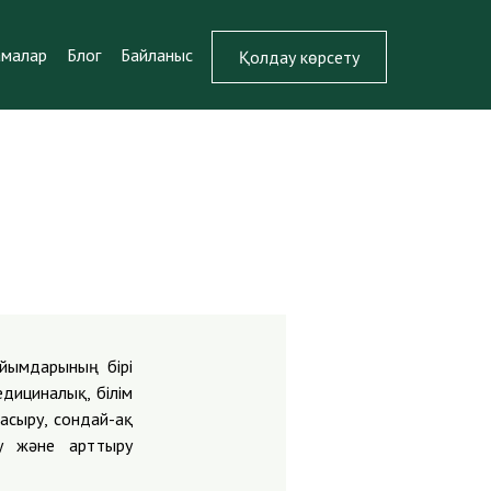
амалар
Блог
Байланыс
Қолдау көрсету
йымдарының бірі
дициналық, білім
асыру, сондай-ақ
ту және арттыру