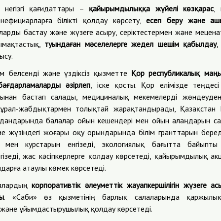
негізгі қағидаттары –
қайырымдылыққа жүйелі көзқарас
,
нефициарларға білікті қолдау көрсету,
есеп беру және а
ларды бастау және жүзеге асыру, серіктестермен және мецен
ымақтастық,
туындаған мәселелерге жедел шешім қабылдау
,
ысу.
м белсенді және үздіксіз қызметте
Қор республикалық маңы
 бағдарламаларды әзірлеп
, іске қосты. Қор елімізде теңдес
ынан бастап салады, медициналық мекемелерді жөндеуден 
құрал-жабдықтармен толықтай жарақтандырады, Қазақстан 
дандарында балалар ойын кешендері мен ойын алаңдарын са
ие жүзіндегі жоғары оқу орындарында білім гранттарын беред
 мен курстарын енгізеді, экологиялық бағытта байыпты
ізеді, жас кәсіпкерлерге қолдау көрсетеді, қайырымдылық акц
дарға атаулы көмек көрсетеді.
иялардың
корпоративтік әлеуметтік жауапкершілігін жүзеге ас
ы
. «Саби» өз қызметінің барлық салаларында қаржылық
 және ұйымдастырушылық қолдау көрсетеді.