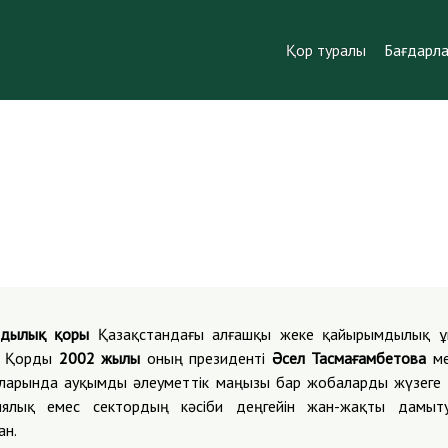
Қор туралы
Бағдарл
мдылық қоры
Қазақстандағы алғашқы жеке қайырымдылық ұ
. Қорды
2002 жылы
оның президенті
Әсел Тасмағамбетова
ме
аларында ауқымды әлеуметтік маңызы бар жобаларды жүзеге 
иялық емес сектордың кәсіби деңгейін жан-жақты дамы
ан.