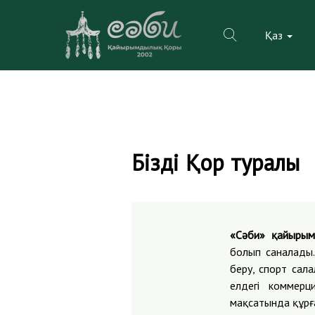
Қаз
Skip
to
Біздің Қор туралы
content
«Сәби» қайыры
болып саналады
беру, спорт сал
елдегі коммерц
мақсатында құрғ