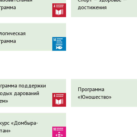
грамма
достижения
логическая
грамма
грамма поддержки
Программа
одых дарований
«Юношество»
ем»
курс «Домбыра-
тан»