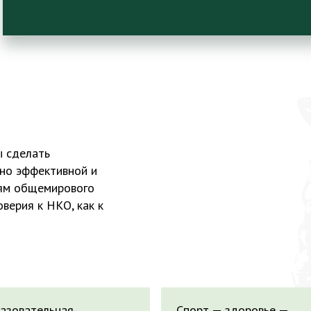
ы сделать
ьно эффективной и
ям общемирового
оверия к НКО, как к
азовательная
Спорт — здоровье —