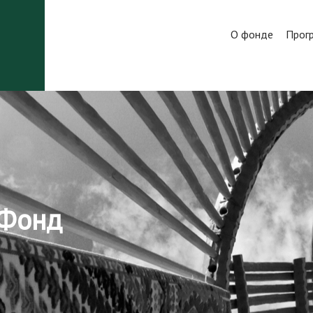
О фонде
Прог
 Фонд