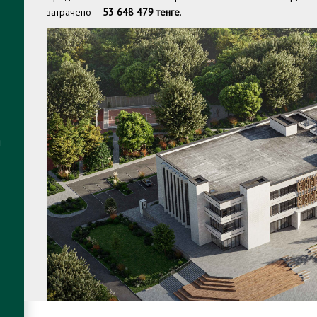
затрачено –
53 648 479 тенге
.
я