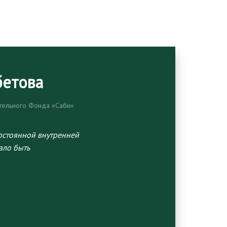
бетова
ительного Фонда «Саби»
остоянной внутренней
ало быть