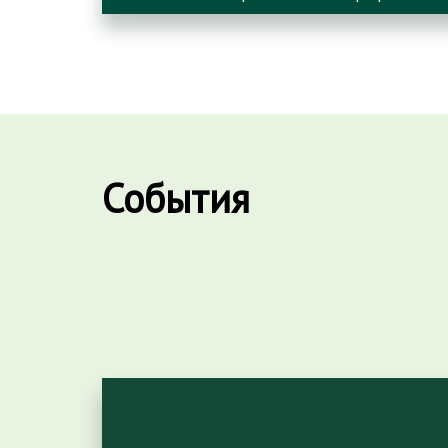
Помощь казахстанцам,
пострадавшим от паводков
Строительный проект
Благотворительная акция
«Мейірімді бол»
События
Поддержка молодых
предпринимателей
Сохранение и развитие
национальной культуры
Награды и достижения
2023
Проект «Экстренная детская