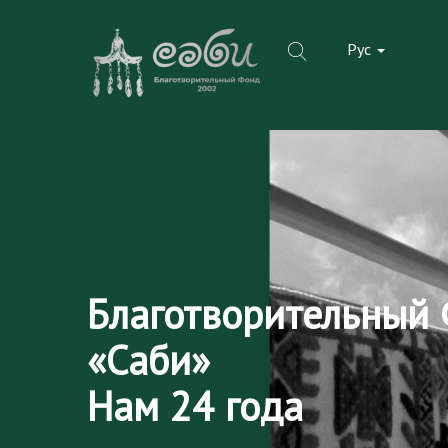
Skip
to
Рус
content
Благотворительный
«Cаби»
Нам 24 года