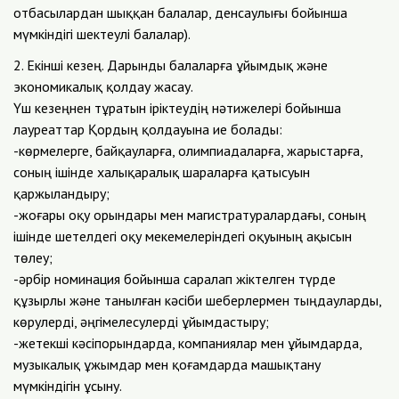
отбасылардан шыққан балалар, денсаулығы бойынша
мүмкіндігі шектеулі балалар).
2. Екінші кезең. Дарынды балаларға ұйымдық және
экономикалық қолдау жасау.
Үш кезеңнен тұратын іріктеудің нәтижелері бойынша
лауреаттар Қордың қолдауына ие болады:
-көрмелерге, байқауларға, олимпиадаларға, жарыстарға,
соның ішінде халықаралық шараларға қатысуын
қаржыландыру;
-жоғары оқу орындары мен магистратуралардағы, соның
ішінде шетелдегі оқу мекемелеріндегі оқуының ақысын
төлеу;
-әрбір номинация бойынша саралап жіктелген түрде
құзырлы және танылған кәсіби шеберлермен тыңдауларды,
көрулерді, әңгімелесулерді ұйымдастыру;
-жетекші кәсіпорындарда, компаниялар мен ұйымдарда,
музыкалық ұжымдар мен қоғамдарда машықтану
мүмкіндігін ұсыну.