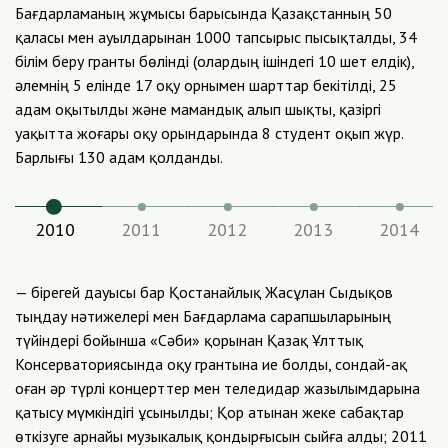
Бағдарламаның жұмысы барысында Қазақстанның 50
қаласы мен ауылдарынан 1000 тапсырыс пысықталды, 34
білім беру гранты бөлінді (олардың ішіндегі 10 шет елдік),
әлемнің 5 елінде 17 оқу орнымен шарттар бекітілді, 25
адам оқытылды және мамандық алып шықты, қазіргі
уақытта жоғары оқу орындарында 8 студент оқып жүр.
Барлығы 130 адам қолданды.
2010
2011
2012
2013
2014
— бірегей дауысы бар Қостанайлық Жасұлан Сыдықов
тыңдау нәтижелері мен Бағдарлама сарапшыларының
түйіндері бойынша «Сәби» қорынан Қазақ Ұлттық
Консерваториясында оқу грантына ие болды, сондай-ақ
оған әр түрлі концерттер мен теледидар жазылымдарына
қатысу мүмкіндігі ұсынылды; Қор атынан жеке сабақтар
өткізуге арнайы музыкалық қондырғысын сыйға алды; 2011