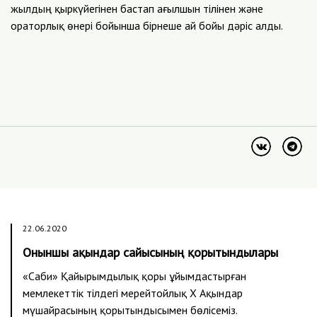
жылдың қыркүйегінен бастап ағылшын тілінен және
ораторлық өнері бойынша бірнеше ай бойы дәріс алды.
22.06.2020
Оныншы ақындар сайысының қорытындылары
«Саби» Қайырымдылық қоры ұйымдастырған
мемлекеттік тілдегі мерейтойлық X Ақындар
мүшайрасының қорытындысымен бөлісеміз.