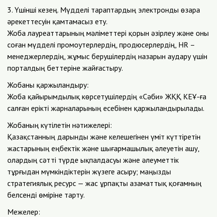
3. Үшінші кезең. Мүдделі тараптардың электронды өзара
әрекеттесуін қамтамасыз ету.
Жоба лауреаттарының мәліметтері қорын әзірлеу және оны
соған мүдделі промоутерлердің, продюсерлердің, HR –
менеджерлердің, жұмыс берушілердің назарын аудару үшін
порталдың беттеріне жайғастыру.
Жобаны қаржыландыру:
Жоба қайырымдылық көрсетушілердің «Сәби» ЖҚҚ КЕҰ-ға
салған ерікті жарналарының есебінен қаржыландырылады.
Жобаның күтілетін нәтижелері:
Қазақстанның дарынды және келешегінен үміт күттіретін
жастарының еңбектік және шығармашылық әлеуетін ашу,
олардың сәтті түрде ықпалдасуы және әлеуметтік
тұрғыдан мүмкіндіктерін жүзеге асыру; маңызды
стратегиялық ресурс — жас ұрпақты азаматтық қоғамның
белсенді өміріне тарту.
Межелер: