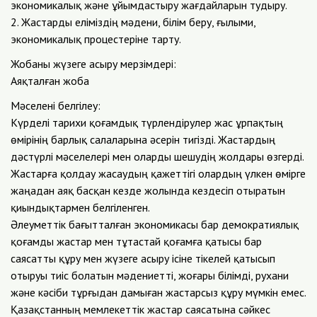
экономикалық және ұйымдастыру жағдайларын тудыру.
2. Жастарды еліміздің мәдени, білім беру, ғылыми,
экономикалық процестеріне тарту.
Жобаны жүзеге асыру мерзімдері:
Аяқталған жоба
Мәселені белгілеу:
Күрделі тарихи қоғамдық түрлендірулер жас ұрпақтың
өмірінің барлық салаларына әсерін тигізді. Жастардың
дәстүрлі мәселелері мен оларды шешудің жолдары өзгерді.
Жастарға қолдау жасаудың қажеттігі олардың үлкен өмірге
жаңадан аяқ басқан кезде жолында кездесіп отыратын
қиындықтармен белгіленген.
Әлеуметтік бағытталған экономикасы бар демократиялық
қоғамды жастар мен тұтастай қоғамға қатысы бар
саясатты құру мен жүзеге асыру ісіне тікелей қатысып
отыруы тиіс болатын мәдениетті, жоғары білімді, рухани
және кәсіби тұрғыдан дамыған жастарсыз құру мүмкін емес.
Қазақстанның мемлекеттік жастар саясатына сәйкес