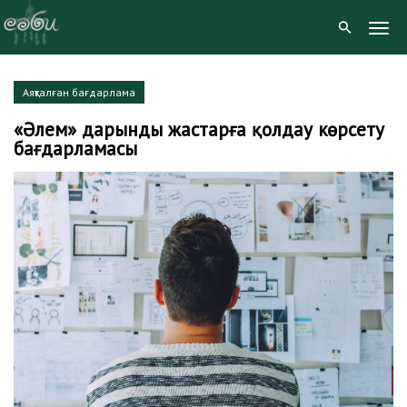
Togg
Navig
Skip
Аяқталған бағдарлама
to
«Әлем» дарынды жастарға қолдау көрсету
content
бағдарламасы