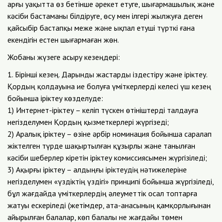
арғы уақытта өз бетінше әрекет етуге, шығармашылық және
кәсіби бастаманы білдіруге, өсу мен ілгері жылжуға деген
қайсыбір бастапқы меже және ықпал етуші түрткі ғана
екендігін естен шығармаған жөн.
Жобаны жүзеге асыру кезеңдері:
1. Бірінші кезең. Дарынды жастарды іздестіру және іріктеу.
Қордың қолдауына ие болуға үміткерлерді келесі үш кезең
бойынша іріктеу көзделуде:
1) Интернет-іріктеу – келіп түскен өтініштерді талдауға
негізделумен Қордың қызметкерлері жүргізеді;
2) Аралық іріктеу – өзіне әрбір номинация бойынша саралап
жіктелген түрде шақыртылған құзырлы және танылған
кәсіби шеберлер кіретін іріктеу комиссиясымен жүргізіледі;
3) Ақырғы іріктеу – алдыңғы іріктеудің нәтижелеріне
негізделумен «үздіктің үздігі» принципі бойынша жүргізіледі,
бұл жағдайда үміткерлердің әлеуметтік осал топтарға
жатуы ескеріледі (жетімдер, ата-анасының қамқорлығынан
айырылған балалар, көп балалы не жағдайы төмен