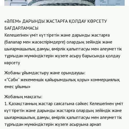
«ӘЛЕМ» ДАРЫНДЫ ЖАСТАРҒА ҚОЛДАУ КӨРСЕТУ
БАҒДАРЛАМАСЫ
Келешегінен үміт күттіретін және дарынды жастарға
(балалар мен жасөспірімдерге) олардың зейіндік және
шығармашылық дамуы, өмірлік қалыптасуы мен әлеуметтік
тұрғыдан мүмкіндіктерін жүзеге асыру барысында қолдау
көрсету
Жобаны ұйымдастыру және орындаушы:
«"Сәби” жекеменшік қайырымдылық қоры» коммерциялық
емес ұйымы»
Жобаның мақсаты:
1. Қазақстанның жастар саясатына сәйкес Келешегінен үміт
күттіретін және дарынды жастарға олардың зейіндік және
шығармашылық дамуы, өмірлік қалыптасуы мен әлеуметтік
тұрғыдан мүмкіндіктерін жүзеге асыруына арнап