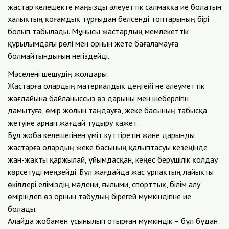
жастар келешекте маңызды әлеуеттік салмаққа ие болатын
халықтың қоғамдық тұрғыдан белсенді топтарының бірі
болып табылады. Мұнысы жастардың мемлекеттік
құрылымдағы рөлі мен орнын жете бағаламауға
болмайтындығын негіздейді.
Мәселені шешудің жолдары:
Жастарға олардың материалдық деңгейі не әлеуметтік
жағдайына байланыссыз өз дарыны мен шеберлігін
дамытуға, өмір жолын таңдауға, жеке басының табысқа
жетуіне арнап жағдай тудыру қажет.
Бұл жоба келешегінен үміт күттіретін және дарынды
жастарға олардың жеке басының қалыптасуы кезеңінде
жан-жақты қаржылай, ұйымдасқан, кеңес берушілік қолдау
көрсетуді меңзейді. Бұл жағдайда жас ұрпақтың лайықты
өкілдері еліміздің мәдени, ғылыми, спорттық, білім алу
өміріндегі өз орнын табудың бірегей мүмкіндігіне ие
болады.
Алайда жобамен ұсынылып отырған мүмкіндік – бұл бұдан