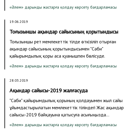
«Әлем» дарынды жастарға қолдау көрсету бағдарламасы
19.06.2019
Тоғызыншы ақындар сайысының қорытындысы
Тоғызыншы рет мемлекеттік тілде өткізіліп отырған
ақындар сайысының қорытындысымен "Сәби"​
қайырымдылық қоры аса қуанышпен​ бөлісуде.
«Әлем» дарынды жастарға қолдау көрсету бағдарламасы
28.03.2019
Ақындар сайысы-2019 жалғасуда
"Саби" қайырымдылық қорының қолдауымен жыл сайы
ұйымдастырылатын мемлекеттік тіліндегі Жас ақындар
сайысы-2019 байқауына қатысуға асығыңызда…
«Әлем» дарынды жастарға қолдау көрсету бағдарламасы