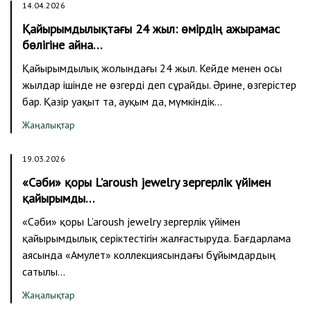
14.04.2026
Қайырымдылықтағы 24 жыл: өмірдің ажырамас
бөлігіне айна…
Қайырымдылық жолындағы 24 жыл. Кейде менен осы
жылдар ішінде не өзгерді деп сұрайды. Әрине, өзгерістер
бар. Қазір уақыт та, ауқым да, мүмкіндік…
Жаңалықтар
19.03.2026
«Сәби» қоры L’aroush jewelry зергерлік үйімен
қайырымды…
«Сәби» қоры L’aroush jewelry зергерлік үйімен
қайырымдылық серіктестігін жалғастыруда. Бағдарлама
аясында «Амулет» коллекциясындағы бұйымдардың
сатылы…
Жаңалықтар