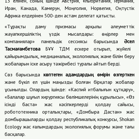
13 елінен, соның ішінде Австрия, Ұлыбритания, Германия,
Иран, Канада, Камерун, Моңғолия, Норвегия, Оңтүстік
Африка елдерінен 500-ден астам делегат қатысты.
«Тұрақты даму призмасы арқылы әлеуметтік
жауапкершіліктің үздік мысалдары: өңірлер мен
компаниялар» панельдік сессиясы барысында
Әсел
Тасма
ғ
амбетова
БҰҰ ТДМ ескере отырып, жүйелі
қайырымдылық, медициналық, экологиялық және білім беру
жобаларын іске асыру тәжірибесі туралы айтып берді.
Сөз барысында
көптеген адамдардың өмірін өзгерткен
және бүкіл ел үшін маңызды болған бірқатар жобалар
ұсынылды. Олардың ішінде: «Каспий итбалығын құтқару»,
«Балалар шұғыл хирургиясы бөлімшелерінің құрылысы», «Өз
ісіңді баста» жас кәсіпкерлерді қолдау сайысы,
робототехника орталықтары, «Домбыра Дастан» жас
домбырашыларды қолдау республикалық конкурсы, Shokan
Ecology жас ғалымдардың экологиялық форумы және тағы
басқалар.