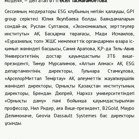
моделі», — деп атап өтті
Әсел
Тасма
ғ
амбетова
.
Сессияның модераторы ESG клубының негізін қалаушы, GPI
group серіктесі Юлия Якупбаева болды. Баяндамаларын
сондай-ақ Руслан Султанов, «Экономикалық зерттеулер
институты» АҚ Басқарма төрағасы, Мади Исмаилов,
«Еуразиялық топ» ЖШС мемлекеттік органдармен өзара іс-
қимыл жөніндегі басшысы, Сания Арапова, ҚР-да Тель-Авив
Университетінің достар қауымдастығы ЗТБ вице-
президенті, Тимур Мурсалимов, «Алтын Алмас» АҚ ESG
департаментінің директоры, Гульнара Стамкұлова,
«АрселорМиттал Теміртау» АҚ әлеуметтік жауапкершілік
жөніндегі директоры, Орнықты Қазақстан институтының
директоры, Брендан Дюпрей, Нархоз университетіндегі
«Орнықты даму» пәні бойынша қауымдастырылған
профессор, Нил Ридер, аға Вице-президент, B2Gold, Мауро
Делимоначе, Geovia Dassault Systemes бас директоры
ұсынды.