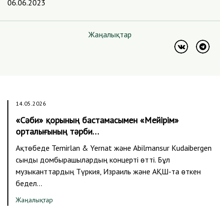
06.06.2023
Жаңалықтар
14.05.2026
«Сәби» қорының бастамасымен «Мейірім»
орталығының тәрби…
Ақтөбеде Temirlan & Yernat және Abilmansur Kudaibergen
сынды домбырашылардың концерті өтті. Бұл
музыканттардың Түркия, Израиль және АҚШ-та өткен
бедел…
Жаңалықтар