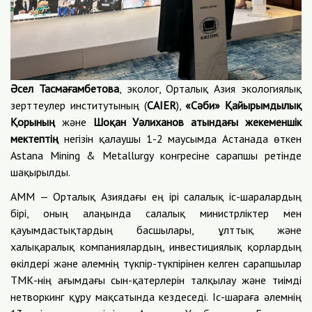
Әсел Тасма
ғ
амбетова
, эколог, Орталық Азия экологиялық
зерттеулер институтының (
CAIER
),
«Сәби»
Қ
айырымдылық
Қ
орының
және
Шоқан Уәлиханов атындағы жекеменшік
мектептің
негізін қалаушы 1-2 маусымда Астанада өткен
Astana Mining & Metallurgy конгресіне сарапшы ретінде
шақырылды.
АММ — Орталық Азиядағы ең ірі салалық іс-шаралардың
бірі, оның алаңында салалық министрліктер мен
қауымдастықтардың басшылары, ұлттық және
халықаралық компаниялардың, инвестициялық қорлардың
өкілдері және әлемнің түкпір-түкпірінен келген сарапшылар
ТМК-нің ағымдағы сын-қатерлерін талқылау және тиімді
нетворкинг құру мақсатында кездеседі. Іс-шараға әлемнің