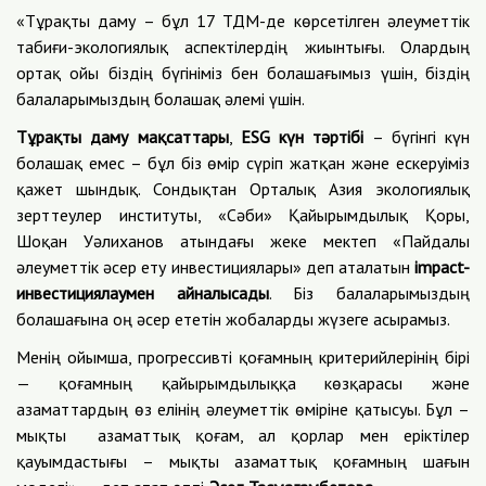
«Тұрақты даму – бұл 17 ТДМ-де көрсетілген әлеуметтік
табиғи-экологиялық аспектілердің жиынтығы. Олардың
ортақ ойы біздің бүгініміз бен болашағымыз үшін, біздің
балаларымыздың болашақ әлемі үшін.
Тұрақты даму мақсаттары
,
ESG күн тәртібі
– бүгінгі күн
болашақ емес – бұл біз өмір сүріп жатқан және ескеруіміз
қажет шындық. Сондықтан Орталық Азия экологиялық
зерттеулер институты, «Сәби» Қайырымдылық Қоры,
Шоқан Уәлиханов атындағы жеке мектеп «Пайдалы
әлеуметтік әсер ету инвестициялары» деп аталатын
impact-
инвестициялаумен айналысады
. Біз балаларымыздың
болашағына оң әсер ететін жобаларды жүзеге асырамыз.
Менің ойымша, прогрессивті қоғамның критерийлерінің бірі
— қоғамның қайырымдылыққа көзқарасы және
азаматтардың өз елінің әлеуметтік өміріне қатысуы. Бұл –
мықты азаматтық қоғам, ал қорлар мен еріктілер
қауымдастығы – мықты азаматтық қоғамның шағын