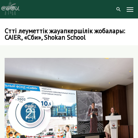
Tog
Navi
Сәтті әлеуметтік жауапкершілік жобалары:
Skip
CAIER, «Сәби», Shokan School
to
content