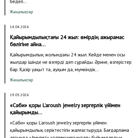
бедел…
Жаңалықтар
14.04.2026
Қайырымдылықтағы 24 жыл: өмірдің ажырамас
бөлігіне айна…
Қайырымдылық жолындағы 24 жыл. Кейде менен осы
жылдар ішінде не өзгерді деп сұрайды. Әрине, өзгерістер
бар. Қазір уақыт та, ауқым да, мүмкіндік…
Жаңалықтар
19.03.2026
«Сәби» қоры L’aroush jewelry зергерлік үйімен
қайырымды…
«Сәби» қоры L’aroush jewelry зергерлік үйімен
қайырымдылық серіктестігін жалғастыруда. Бағдарлама
аясында «Амулет» коллекциясындағы бұйымдардың