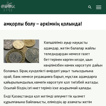
Togg
Navig
Қамқорлы болу – әркімнің қолында!
Skip
to
content
Көпшілігіміз ауыр науқасты
адамдар, жетім балалар жайлы
теледидардан немесе газет
беттерінен көрген кезде, шын
көңілімізбен көмек көрсетуге дайын
боламыз. Бірақ күнделікті өмірдегі уақыт тығыздығына
орай, банк немесе редакцияға барып, мұқтаж адамдарға
қайырылымдылық көмегін көрсетуге қол тигізбей жатады.
Осылай біздің ізгі ниеттеріміз іске асырылмай қалады.
Енді Қазақстанда қол жетімді әлеуметтік қызмет
құрылғанына байланысты, еліміздің әр азаматы жетім