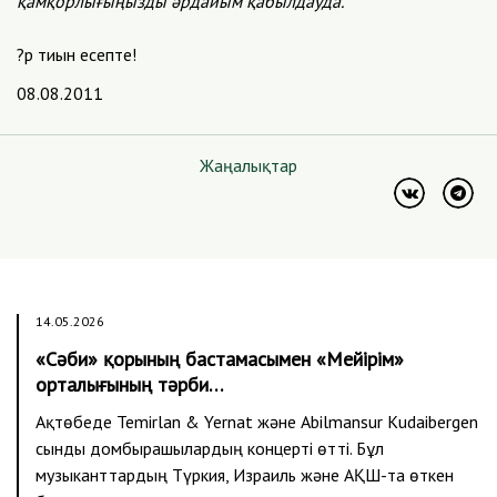
қамқорлығыңызды әрдайым қабылдауда.
?р тиын есепте!
08.08.2011
Жаңалықтар
14.05.2026
«Сәби» қорының бастамасымен «Мейірім»
орталығының тәрби…
Ақтөбеде Temirlan & Yernat және Abilmansur Kudaibergen
сынды домбырашылардың концерті өтті. Бұл
музыканттардың Түркия, Израиль және АҚШ-та өткен