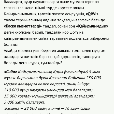
балаларға, ауыр науқастыларға және мүгедектерге өз
септігін тез және тиімді түрде көрсете алады.
Қайырылымдылық төлемін жүзеге асыру үшін,
«QIWI»
төлем терминалының алдына тоқтап, интерфейс бетінде
«Басқа қызметтерді»
таңдап, сонан соң
«Қайырылымдық»
деген кнопканы басып, таңдаған қор шотына
қайырымдылықпен сыйға тартылған ақшаңызды жіберсеңіз
болады.
Алайда жәрдем үшін берілген ақшаны толығымен мұқтаж
адамдарға жеткізіп беретін қай қорға сеніп, тапсыруға
болады деген сұрақ туындайды?
«Сәби»
Қайырылымдылық Қоры (www.saby.kz) 9 жыл
жұмыс барысында бүкіл Қазақстан бойынша 250 000
мұқтаж адамдарға көмек көрсетті, оның ішінде:
210 000 ауыр науқасты үлкендер мен балаларға;
35 000 қозғалу мүмкіндіктері шектеулі адамдарға;
5 000 жетім балаларға.
Жылына — 28 000 адам, күніне — 76 адам сіздің