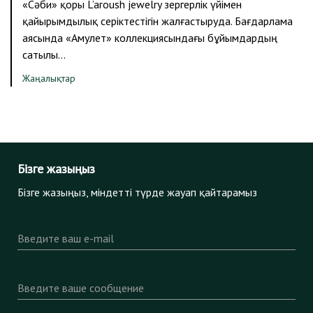
«Сәби» қоры L’aroush jewelry зергерлік үйімен
қайырымдылық серіктестігін жалғастыруда. Бағдарлама
аясында «Амулет» коллекциясындағы бұйымдардың
сатылы…
Жаңалықтар
Бізге жазыңыз
Бізге жазыңыз, міндетті түрде жауап қайтарамыз
Введите ваш e-mail
Введите ваше сообщение