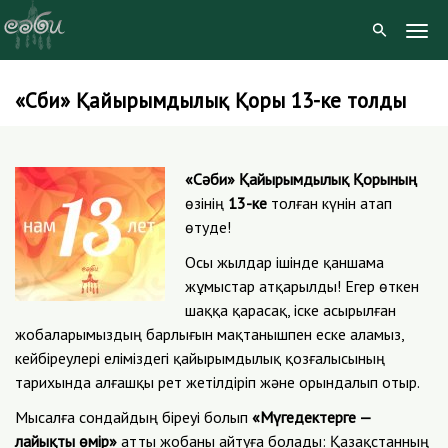
Togg
Navig
«Сәби» Қайырымдылық Қоры 13-ке толды
Skip
to
content
«Сәби» Қайырымдылық Қорының
өзінің
13-ке
толған күнін атап
өтуде!
Осы жылдар ішінде қаншама
жұмыстар атқарылды! Егер өткен
шаққа қарасақ, іске асырылған
жобаларымыздың барлығын мақтанышпен еске аламыз,
кейбіреулері еліміздегі қайырымдылық қозғалысының
тарихында алғашқы рет жетілдіріп және орындалып отыр.
Мысалға сондайдың біреуі болып
«Мүгедектерге —
лайықты өмір»
атты жобаны айтуға болады: Қазақстанның