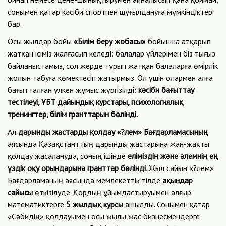
сонымен қатар кәсіби спортпен шұғылдануға мүмкіндіктері
бар.
Осы жылдар бойы
«Білім беру жобасы»
бойынша атқарып
жатқан ісіміз жалғасып келеді: балалар үйлерімен біз тығыз
байланыстамыз, сол жерде тұрып жатқан балаларға өмірлік
жолын табуға көмектесіп жатырмыз. Ол үшін олармен алға
бағытталған үлкен жұмыс жүргізілді:
кәсіби бағыттау
тестілеуі, ҰБТ дайындық курстары, психологиялық
тренингтер, білім гранттарын бөлінді.
Ал
дарынды жастарды қолдау «?лем» Бағдарламасының
аясында Қазақстанттың дарынды жастарына жан-жақты
қолдау жасалануда, соның ішінде
еліміздің және әлемнің ең
үздік оқу орындарына гранттар бөлінді
. Жыл сайын «?лем»
Бағдарламаның аясында мемлекеттік тілде
ақындар
сайысы
өткізілуде. Қордың ұйымдастыруымен алғыр
математиктерге
5 жылдық курсы
ашылды. Сонымен қатар
«Сәбидің» қолдауымен осы жылы жас бизнесмендерге