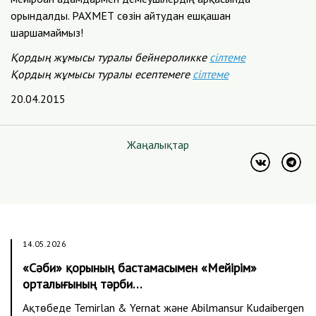
орындалды. РАХМЕТ сөзін айтудан ешқашан
шаршамаймыз!
Қордың жұмысы туралы бейнероликке
сілтеме
Қордың жұмысы туралы есептемеге
сілтеме
20.04.2015
Жаңалықтар
14.05.2026
«Сәби» қорының бастамасымен «Мейірім»
орталығының тәрби…
Ақтөбеде Temirlan & Yernat және Abilmansur Kudaibergen