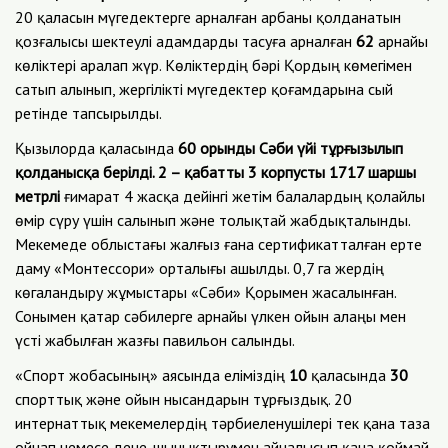
20 қаласын мүгедектерге арналған арбаны қолданатын
қозғалысы шектеулі адамдарды тасуға арналған
62
арнайы
көліктері аралап жүр. Көліктердің бәрі Қордың көмегімен
сатып алынып, жергілікті мүгедектер қоғамдарына сый
ретінде тапсырылды.
Қызылорда қаласында
60 орынды Сәби үйі тұрғызылып
қолданысқа берілді. 2 – қабатты 3 корпусты 1717 шаршы
метрлі
ғимарат 4 жасқа дейінгі жетім балалардың қолайлы
өмір сүру үшін салынып және толықтай жабдықталынды.
Мекемеде облыстағы жалғыз ғана сертификатталған ерте
даму «Монтессори» орталығы ашылды. 0,7 га жердің
көгаландыру жұмыстары «Сәби» Қорымен жасалынған.
Сонымен қатар сәбилерге арнайы үлкен ойын алаңы мен
үсті жабылған жазғы павильон салынды.
«Спорт жобасының» аясында еліміздің
10
қаласында
30
спорттық және ойын нысандарын тұрғыздық. 20
интернаттық мекемелердің тәрбиеленушілері тек қана таза
ойнап немесе дене-шынықтырумен айналысып қана қоймай,