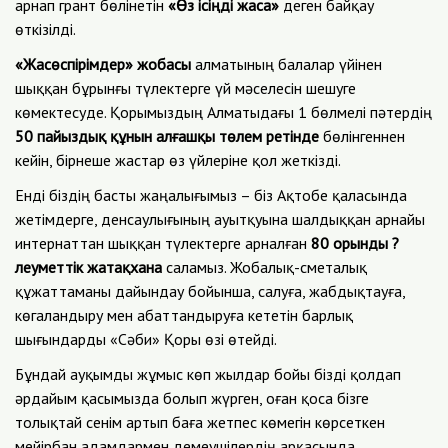
арнап грант бөлінетін
«Өз ісіңді жаса»
деген байқау
өткізілді.
«Жасөспірімдер» жобасы
алматының балалар үйінен
шыққан бұрынғы түлектерге үй мәселесін шешуге
көмектесуде. Қорымыздың Алматыдағы 1 бөлмелі пәтердің
50 пайыздық құнын алғашқы төлем ретінде
бөлінгеннен
кейін, бірнеше жастар өз үйлеріне қол жеткізді.
Енді біздің басты жаңалығымыз – біз Ақтобе қаласында
жетімдерге, денсаулығының ауытқуына шалдыққан арнайы
интернаттан шыққан түлектерге арналған
80 орынды ?
леуметтік жатақхана
саламыз. Жобалық-сметалық
құжаттаманы дайындау бойынша, салуға, жабдықтауға,
көгаландыру мен абаттандыруға кететін барлық
шығындарды «Сәби» Қоры өзі өтейді.
Бұндай ауқымды жұмыс көп жылдар бойы бізді қолдап
әрдайым қасымызда болып жүрген, оған қоса бізге
толықтай сенім артып баға жетпес көмегін көрсеткен
мейірбан адамдармен демеушілердің арқасында