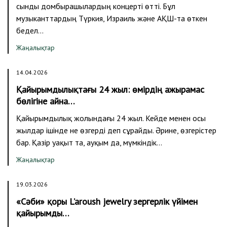
сынды домбырашылардың концерті өтті. Бұл
музыканттардың Түркия, Израиль және АҚШ-та өткен
бедел…
Жаңалықтар
14.04.2026
Қайырымдылықтағы 24 жыл: өмірдің ажырамас
бөлігіне айна…
Қайырымдылық жолындағы 24 жыл. Кейде менен осы
жылдар ішінде не өзгерді деп сұрайды. Әрине, өзгерістер
бар. Қазір уақыт та, ауқым да, мүмкіндік…
Жаңалықтар
19.03.2026
«Сәби» қоры L’aroush jewelry зергерлік үйімен
қайырымды…