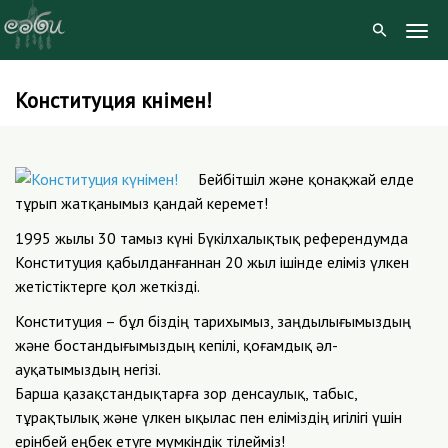
Togg
Navig
Конституция күнімен!
Skip
to
content
Бейбітшіл және қонақжай елде
тұрып жатқанымыз қандай керемет!
1995 жылы 30 тамыз күні Бүкілхалықтық референдумда
Конституция қабылданғаннан 20 жыл ішінде еліміз үлкен
жетістіктерге қол жеткізді.
Конституция – бұл біздің тарихымыз, заңдылығымыздың
және бостандығымыздың кепілі, қоғамдық әл-
ауқатымыздың негізі.
Барша қазақстандықтарға зор денсаулық, табыс,
тұрақтылық және үлкен ықылас пен еліміздің игілігі үшін
ерінбей еңбек етуге мүмкіндік тілейміз!