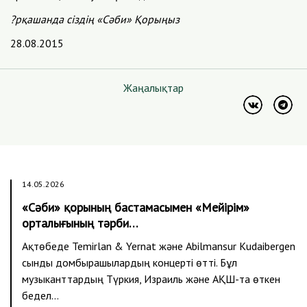
?рқашанда сіздің «Сәби» Қорыңыз
28.08.2015
Жаңалықтар
14.05.2026
«Сәби» қорының бастамасымен «Мейірім»
орталығының тәрби…
Ақтөбеде Temirlan & Yernat және Abilmansur Kudaibergen
сынды домбырашылардың концерті өтті. Бұл
музыканттардың Түркия, Израиль және АҚШ-та өткен
бедел…