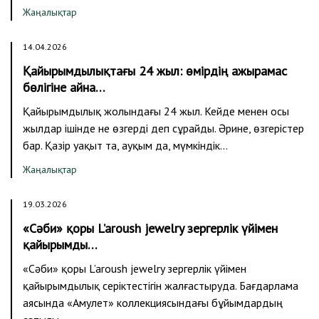
Жаңалықтар
14.04.2026
Қайырымдылықтағы 24 жыл: өмірдің ажырамас
бөлігіне айна…
Қайырымдылық жолындағы 24 жыл. Кейде менен осы
жылдар ішінде не өзгерді деп сұрайды. Әрине, өзгерістер
бар. Қазір уақыт та, ауқым да, мүмкіндік…
Жаңалықтар
19.03.2026
«Сәби» қоры L’aroush jewelry зергерлік үйімен
қайырымды…
«Сәби» қоры L’aroush jewelry зергерлік үйімен
қайырымдылық серіктестігін жалғастыруда. Бағдарлама
аясында «Амулет» коллекциясындағы бұйымдардың