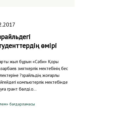
2.2017
зрайльдегі
туденттердің өмірі
рты жыл бұрын «Сәби» Қоры
зарбаев зияткерлік мектебінің бес
лектеріне ?зрайльдің жоғарлы
йгейдегі компьютерлік мектебінде
уға грант бөлді.о…
лем» бағдарламасы