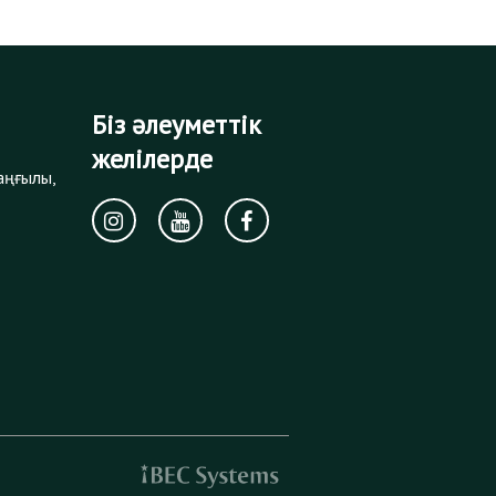
Біз әлеуметтік
желілерде
аңғылы,