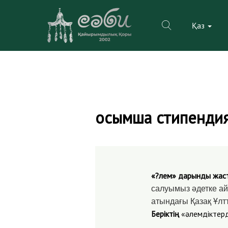
Қаз
Skip
to
Қосымша стипендия
content
«?лем» дарынды жас
салуымыз әдетке ай
атындағы Қазақ Ұлт
Беріктің
«әлемдіктер