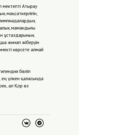
ұл мектепті Атырау
ың мақсаткерлігін,
олимпиадалардың
калық мамандығы
ған ұстаздарының
қша жинап жіберуін
өмекті көрсете алмай
типендия бөліп
ң ең үлкен қаласында
ек, ал Қор өз