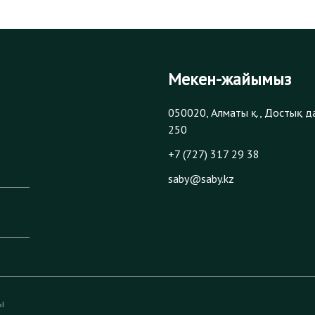
Мекен-жайымыз
050020, Алматы қ., Достық д
250
+7 (727) 317 29 38
saby@saby.kz
ы