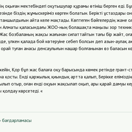
нің оқыған мектебіндегі оқутышулар құрамы өтініш берген еді. Б
езінде біздің жұмыскеріміз көрген болатын. Берікті ұстаздары он
таншылдығын айта келе мақтады. Көптеген бәйгелердің және 
мен Алматы қаласындағы ЖОО-ның болашақта маңызы зор техни
. Жас бозбаланың жақсы жағынан сипаттайтын тағы бір жайт, о
де, үлкен қалада бой көтеруіне себеп болсын деп азын-аулақ а
 орай туған анасы денсаулығын нашар болғанынан өз баласын к
кейін, Қор бұл жас балаға оқу барысында көмек ретінде грант-с
а қосты. Енді қаржылық қиындық артта қалып, Берікке елімізді
ылып отыр, оған енді оқуын жақсылап оқып, ары қарай дамуы кер
 қолдау көрсетеді.
«
» бағдарламасы