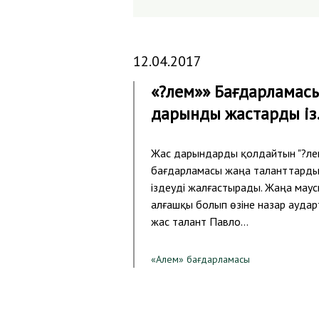
12.04.2017
«?лем»» Бағдарламас
дарынды жастарды і
Жас дарындарды қолдайтын "?ле
бағдарламасы жаңа таланттард
іздеуді жалғастырады. Жаңа мау
алғашқы болып өзіне назар аудар
жас талант Павло…
«Алем» бағдарламасы