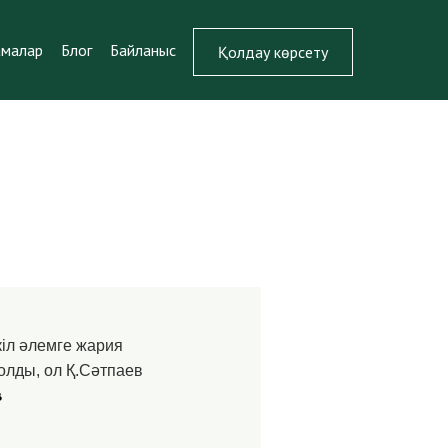
амалар
Блог
Байланыс
Қолдау көрсету
іл әлемге жария
олды, ол Қ.Сәтпаев
в