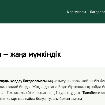
Қор туралы
Бағдарл
 — жаңа мүмкіндік
тарды қолдау Бағдарламасының
қатысушылары жайлы біз бүк
налғандай болды. Жақында ғана бізде бір жаңалық пайда б
Тілепбергено
тын Техникалық Университеттің 1-курс студенті
дің» қатарында пайда болуы туралы болып шықты.