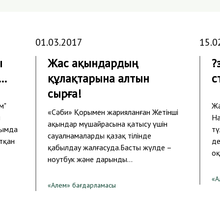
01.03.2017
15.0
ы
Жас ақындардың
?
з…
құлақтарына алтын
с
сырға!
м"
Жа
«Сәби» Қорымен жарияланған Жетінші
ы
На
ақындар мүшайрасына қатысу үшін
сымда
тү
сауалнамаларды қазақ тілінде
тқан
де
қабылдау жалғасуда.Басты жүлде –
оқ
ноутбук және дарынды…
«А
«Алем» бағдарламасы