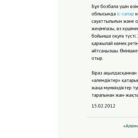
Бұл бозбала үшін өзі
облысында
іс-сапар
к
сауаттылығын және о
жеңімпазы, өз күші
бойынша оқуға түсті
қаржылай көмек ретін
айтсаңызшы. Өкінішке
отыр.
Біраз ақылдасқаннан 
«әлемдіктер» қатарын
жаңа мүмкіндіктер ту
тарапынан жан-жақты
15.02.2012
«Алем