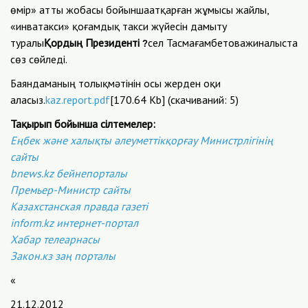
өмір» атты жобасы бойыншаатқарған жұмысы жайлы,
«инватакси» қоғамдық такси жүйесін дамыту
туралы
Қордың Президенті
сел Тасмағамбетоважиналыста
?
сөз сөйледі.
Баяндаманың толықмәтінін осы жерден оқи
аласыз.
kaz.report.pdf
[170.64 Kb] (cкачиваний: 5)
Тақырып бойынша сілтемелер:
Еңбек және халықты әлеуметтікқорғау Министрлігінің
сайты
bnews.kz бейнепорталы
Премьер-Министр сайты
Казахстанская правда газеті
inform.kz интернет-портал
Хабар телеарнасы
Закон.кз заң порталы
«
21.12.2012