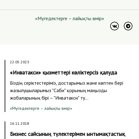
«Мүгедектерге – лайықты өмір»
22.05.2023
«Инватакси» қызметтері көліктерсіз қалуда
Біздің серіктестеріміз, достарымыз және көптен бері
жазылушыларымыз "Сәби" қорының маңызды
жобаларының бірі – "Инватакси" ту…
«Мүгедектерге – лайықты өмір»
16.11.2018
Бизнес сайсының түлектерімен ынтымақтастық