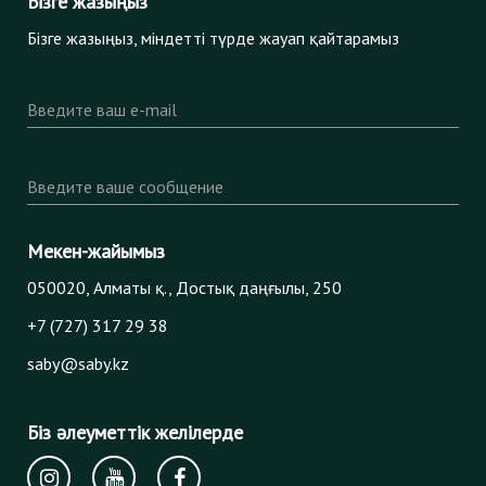
Бізге жазыңыз
Бізге жазыңыз, міндетті түрде жауап қайтарамыз
Введите ваш e-mail
Введите ваше сообщение
Мекен-жайымыз
050020, Алматы қ., Достық даңғылы, 250
+7 (727) 317 29 38
saby@saby.kz
Біз әлеуметтік желілерде