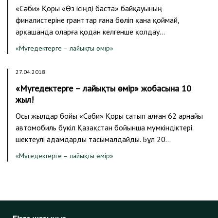
«Сәби» Қоры «Өз ісіңді баста» байқауының
финалистеріне гранттар ғана бөліп қана қоймай,
әрқашанда оларға қодан келгенше қолдау…
«Мүгедектерге – лайықты өмір»
27.04.2018
«Мүгедектерге – лайықты өмір» жобасына 10
жыл!
Осы жылдар бойы «Сәби» Қоры сатып алған 62 арнайы
автомобиль бүкіл Қазақстан бойынша мүмкіндіктері
шектеулі адамдарды тасымалдайды. Бұл 20…
«Мүгедектерге – лайықты өмір»