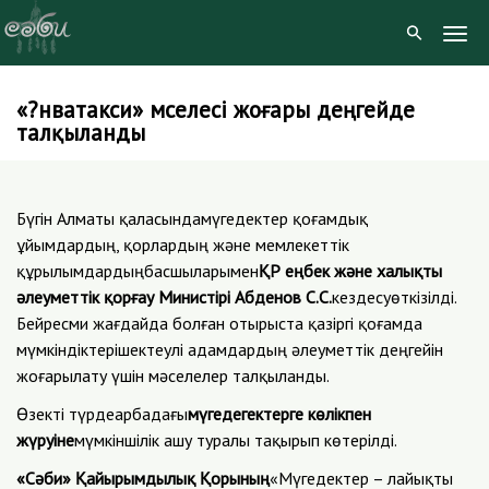
Togg
Navig
«?нватакси» мәселесі жоғары деңгейде
Skip
талқыланды
to
content
Бүгін Алматы қаласындамүгедектер қоғамдық
ұйымдардың, қорлардың және мемлекеттік
құрылымдардыңбасшыларымен
ҚР еңбек және халықты
әлеуметтік қорғау Министірі Абденов С.С.
кездесуөткізілді.
Бейресми жағдайда болған отырыста қазіргі қоғамда
мүмкіндіктерішектеулі адамдардың әлеуметтік деңгейін
жоғарылату үшін мәселелер талқыланды.
Өзекті түрдеарбадағы
мүгедегектерге көлікпен
жүруіне
мүмкіншілік ашу туралы тақырып көтерілді.
«Сәби» Қайырымдылық Қорының
«Мүгедектер – лайықты