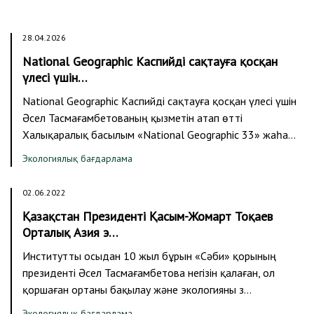
28.04.2026
National Geographic Каспийді сақтауға қосқан
үлесі үшін…
National Geographic Каспийді сақтауға қосқан үлесі үшін
Әсел Тасмағамбетованың қызметін атап өтті
Халықаралық басылым «National Geographic 33» жаһа…
Экологиялық бағдарлама
02.06.2022
Қазақстан Президенті Қасым-Жомарт Тоқаев
Орталық Азия э…
Институтты осыдан 10 жыл бұрын «Сәби» қорының
президенті Әсел Тасмағамбетова негізін қалаған, ол
қоршаған ортаны бақылау және экологияны з…
Экологиялық бағдарлама