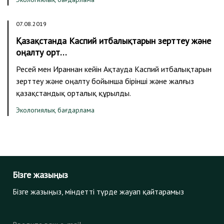
07.08.2019
Қазақстанда Каспий итбалықтарын зерттеу және
оңалту орт…
Ресей мен Ираннан кейін Ақтауда Каспий итбалықтарын
зерттеу және оңалту бойынша бірінші және жалғыз
қазақстандық орталық құрылды.
Экологиялық бағдарлама
Бізге жазыңыз
Бізге жазыңыз, міндетті түрде жауап қайтарамыз