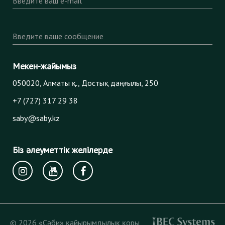
Введите ваш e-mail
Введите ваше сообщение
Мекен-жайымыз
050020, Алматы қ., Достық даңғылы, 250
+7 (727) 317 29 38
saby@saby.kz
Біз әлеуметтік желілерде
© 2026 «Сәби» қайырымдылық қоры