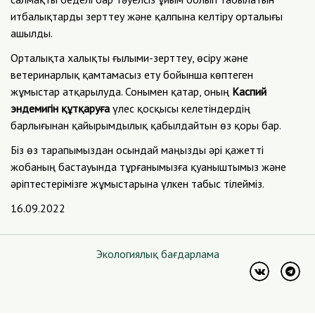
итбалықтарды зерттеу және қалпына келтіру орталығы
ашылды.
Орталықта халықты ғылыми-зерттеу, өсіру және
ветеринарлық қамтамасыз ету бойынша көптеген
жұмыстар атқарылуда. Сонымен қатар, оның
Каспий
эндемигін құтқаруға
үлес қосқысы келетіндердің
барлығынан қайырымдылық қабылдайтын өз қоры бар.
Біз өз тарапымыздан осындай маңызды әрі қажетті
жобаның бастауында тұрғанымызға қуаныштымыз және
әріптестерімізге жұмыстарына үлкен табыс тілейміз.
16.09.2022
Экологиялық бағдарлама