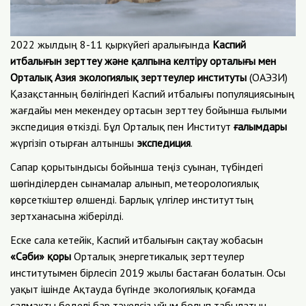
2022 жылдың 8-11 қыркүйегі аралығында
Каспий
итбалығын зерттеу және қалпына келтіру орталығы мен
Орталық Азия экологиялық зерттеулер институты
(ОАЭЗИ)
Қазақстанның бөлігіндегі Каспий итбалығы популяциясының
жағдайы мен мекендеу ортасын зерттеу бойынша ғылыми
экспедиция өткізді. Бұл Орталық пен Институт
ғалымдары
жүргізіп отырған алтыншы
экспедиция
.
Сапар қорытындысы бойынша теңіз суынан, түбіндегі
шөгінділерден сынамалар алынып, метеорологиялық
көрсеткіштер өлшенді. Барлық үлгілер институттың
зертханасына жіберілді.
Еске сала кетейік, Каспий итбалығын сақтау жобасын
«Сәби» қоры
Орталық энергетикалық зерттеулер
институтымен бірлесіп 2019 жылы бастаған болатын. Осы
уақыт ішінде Ақтауда бүгінде экологиялық қоғамда
салмақты беделі бар тәуелсіз ұйым болып табылатын