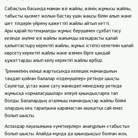
Сабақтың басында маман өзі жайлы, өзінің жұмысы жайлы,
табысты қызмет жолын бастау үшін жақсы білім алып және
шет тілдерін үйрену қажеттігі жайлы айтып кетті.
Ары қарай потенциалды жұмыс берушімен сұхбаттасу
кезінде әңгіме өзі жайлы жағымды көзқарасты қалай
қалыптастыру керектігі жайлы, жұмыс істегісі келетінін қалай
көрсету керектігі жайлы және өзімен бірге қандай
құжаттарды алып келу керектігі жайлы өрбіді.
Тренингінің екінші жартысында келешек мамандығын
таңдап қойған балалар «ізденушілер» ретінде шықты.
Сәулетші, ұстаз және сату жөніндегі менеджер ретінде
жұмысқа «орналасушылар» елеулі қиындықтарға тап
болды. Балалардың аталмыш мамандықтар жайлы білімі
олардың кең таралуына қарамастан ақиқатқа сай емес
болып шықты.
Аспаздар лауазымына «үміткерлер» анағұрлым «табысты»
болып шықты. Алайда мұнда да қиындықсыз болған жоқ.