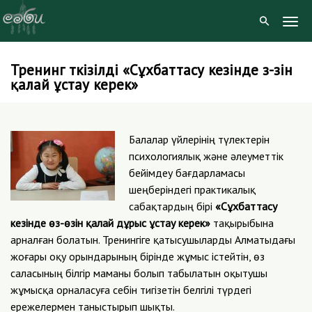
Togg
Navig
Тренинг өткізілді «Сұхбаттасу кезінде өз-өзін
Skip
қалай ұстау керек»
to
content
Балалар үйлерінің түлектерін
психологиялық және әлеуметтік
бейімдеу бағдарламасы
шеңберіндегі практикалық
сабақтардың бірі
«Сұхбаттасу
кезінде өз-өзін қалай дұрыс ұстау керек»
тақырыбына
арналған болатын. Тренингіге қатысушыларды Алматыдағы
жоғары оқу орындарының бірінде жұмыс істейтін, өз
саласының білгір маманы болып табылатын оқытушы
жұмысқа орналасуға себін тигізетін белгілі түрдегі
ережелермен таныстырып шықты.