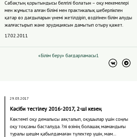
Сабақтың қорытындысы белгілі болатын – оқу мекемелері
мен жұмыста алған білімі мен практикалық шеберлікпен
қатар өз дағдыларын үнемі жетілдіріп, өздігінен білім алуды
жалғастырып және эрудициясын дамытып отыру қажет.
17.02.2011
«Білім беру» бағдарламасы1
29.03.2017
Кәсіби тестілеу 2016-2017, 2-ші кезең
Көктемгі оқу демалысы аяқталып, оқушылар үшін соңғы
оқу тоқсаны басталуда. ?лі өзінің болашақ мамандығы
туралы шешім қабылдамаған түлектер үшін, мам…