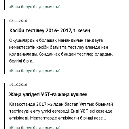
«Білім беру» бағдарламасы1
02.11.2016
Кәсіби тестілеу 2016- 2017, 1 кезең
Оқушылардың болашақ мамандығын таңдауға
көмектесетін кәсіби бағытта тестілеу әлемде кең
қолданылады. Сондай-ақ бұндай тестілер олардың
белгілі бір қ…
«Білім беру» бағдарламасы1
19.10.2016
Жаңа үлгідегі ҰБТ-ға жаңа күшпен
Қазақстанда 2017 жылдан бастап Ұлттық бірыңғай
тестілеудің өту үлгісі өзгереді. Енді ҰБТ екі кезеңде
өткізіледі. Мектептерде өткізілетін бірінші кезе…
«Білім беру» бағдарламасы1