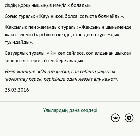
сіздің қорқынышыңыз мәңгілік болады».
Соғыс туралы: «Жауың жоқ болса, соғыста болмайды».
Жақсылық пен жамандық туралы: «Жақсының шыныменде
жақсы екенін бәрі білген кезде, оған деген зұлымдық
туындайды».
Сөзуарлық туралы: «Кім көп сөйлесе, сол алдынан шыққан
келеңсіздіктерге төтеп бере алады».
Өмір жөнінде: «Ол өте қысқа, сол себепті уақытты
жоғалтпау керек, керісінше одан ләззат алу қажет».
25.03.2016
Ұлылардың дана сөздері