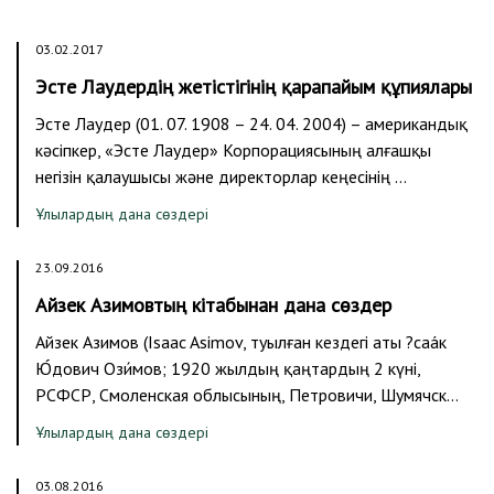
03.02.2017
Эсте Лаудердің жетістігінің қарапайым құпиялары
Эсте Лаудер (01. 07. 1908 – 24. 04. 2004) – американдық
кәсіпкер, «Эсте Лаудер» Корпорациясының алғашқы
негізін қалаушысы және директорлар кеңесінің …
Ұлылардың дана сөздері
23.09.2016
Айзек Азимовтың кітабынан дана сөздер
Айзек Азимов (Isaac Asimov, туылған кездегі аты ?саáк
Ю́дович Ози́мов; 1920 жылдың қаңтардың 2 күні,
РСФСР, Смоленская облысының, Петровичи, Шумячск…
Ұлылардың дана сөздері
03.08.2016