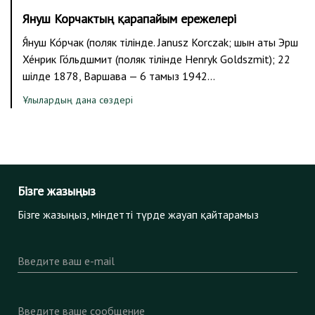
Януш Корчактың қарапайым ережелері
Я́нуш Ко́рчак (поляк тілінде. Janusz Korczak; шын аты Эрш
Хе́нрик Го́льдшмит (поляк тілінде Henryk Goldszmit); 22
шілде 1878, Варшава — 6 тамыз 1942…
Ұлылардың дана сөздері
Бізге жазыңыз
Бізге жазыңыз, міндетті түрде жауап қайтарамыз
Введите ваш e-mail
Введите ваше сообщение