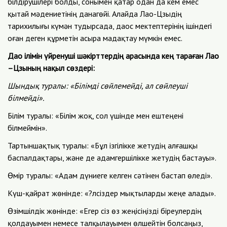
білдірушілері болды, сонымен қатар одан да кем емес
қытай мәдениетінің данагөйі. Алайда Лао-Цзыдің
тарихилығы күмән тудырсада, даос мектептерінің ішіндегі
оған деген құрметін асыра мадақтау мүмкін емес.
Дао ілімін үйренуші шәкірттердің арасында кең тараған Лао
–Цзының нақыл сөздері:
Шындық туралы: «Білімді сөйлемейді, ал сөйлеуші
білмейді».
Білім туралы: «Білім жоқ, сол үшінде мен ештеңені
білмеймін».
Тартыншақтық туралы: «Бұл ізгілікке жетудің алғашқы
баспалдақтары, және де адамгершілікке жетудің бастауы».
Өмір туралы: «Адам дүниеге келген сәтінен бастап өледі».
Күш-қайрат жөнінде: «?лсіздер мықтыларды жеңе алады».
Өзімшілдік жөнінде: «Егер сіз өз жеңісіңізді біреулердің
қолдауымен немесе талқылауымен өлшейтін болсаңыз,