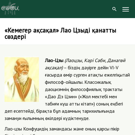
Togg
Navig
«Кемеңгер ақсақал» Лао Цзыдің қанатты
Skip
сөздері
to
content
Лао-Цзы
(Лаоцзы, Кәрі Сәби, Данагөй
ақсақал)
– біздің дәуірге дейін VI-V
ғасырда өмір сүрген атақты ежелгіқытай
философ-ойшылы. Классикалық
даоцизмнің философиялық трактаты
«Дао Дэ Цзин» («Жол мектебі мен
табиғи күш атты кітап») соның еңбегі
деп есептейді, бірақта бұл адамның тарихилығында
замануи ғылымның өкілдері күдіктенуде.
Лао-цзы Конфуцидің замандасы және оның қарсы пікір