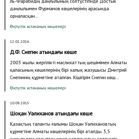
ль-Фарабидің даңғылының солтүстігінде Достык
даңғылымен Фурманов көшелерінің арасында
орналасқан…
Өңтүстік астананың көшелері
12.02.2016
Д.Ф. Снегин атындағы көше
2003 жылы жергілікті маслихаттың шешімімен Алматы
қаласының көшелерінің бірі халық жазушысы Дмитрий
Снегиннің құрметіне аталған. Кішігірім Снегин көш…
Өңтүстік астананың көшелері
10.09.2015
Шоқан Уәлиханов атындағы көше
Қазақтың таланты ғалымы Шоқан Уәлихановтың
құрметіне Алматы көшелерінің бірі аталды. 3,5
шақырымға созылған көше қаламыздың солтүстік –