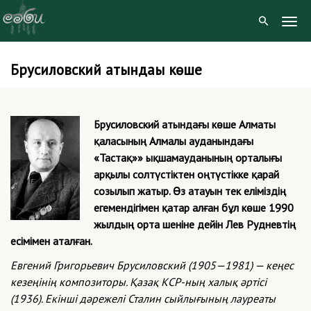
Togg
Navig
Брусиловский атындағы көше
Skip
to
content
Брусиловский атындағы көше Алматы
қаласының Алмалы ауданындағы
«Тастақ»» ықшамауданының орталығы
арқылы солтүстіктен оңтүстікке қарай
созылып жатыр. Өз атауын тек еліміздің
егемендігімен қатар алған бұл көше 1990
жылдың орта шеніне дейін Лев Рудневтің
есімімен аталған.
Евгений Григорьевич Брусиловский (1905—1981) — кеңес
кезеңінің композиторы. Қазақ КСР-ның xалық әртісі
(1936). Екінші дәрежелі Сталин сыйлығының лауреаты