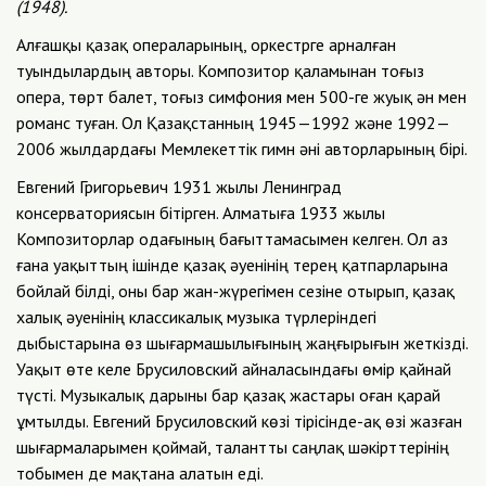
(1948).
Алғашқы қазақ операларының, оркестрге арналған
туындылардың авторы. Композитор қаламынан тоғыз
опера, төрт балет, тоғыз симфония мен 500-ге жуық ән мен
романс туған. Ол Қазақстанның 1945—1992 және 1992—
2006 жылдардағы Мемлекеттік гимн әні авторларының бірі.
Евгений Григорьевич 1931 жылы Ленинград
консерваториясын бітірген. Алматыға 1933 жылы
Композиторлар одағының бағыттамасымен келген. Ол аз
ғана уақыттың ішінде қазақ әуенінің терең қатпарларына
бойлай білді, оны бар жан-жүрегімен сезіне отырып, қазақ
xалық әуенінің классикалық музыка түрлеріндегі
дыбыстарына өз шығармашылығының жаңғырығын жеткізді.
Уақыт өте келе Брусиловский айналасындағы өмір қайнай
түсті. Музыкалық дарыны бар қазақ жастары оған қарай
ұмтылды. Евгений Брусиловский көзі тірісінде-ақ өзі жазған
шығармаларымен қоймай, талантты саңлақ шәкірттерінің
тобымен де мақтана алатын еді.