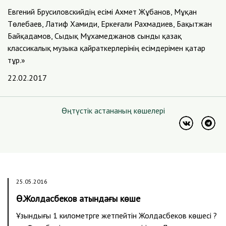
Евгений Брусиловскийдің есімі Ахмет Жұбанов, Мұқан
Төлебаев, Латиф Хамиди, Еркеғали Рахмадиев, Бақытжан
Байқадамов, Сыдық Мұxамеджанов сынды қазақ
классикалық музыка қайраткерлерінің есімдерімен қатар
тұр.»
22.02.2017
Өңтүстік астананың көшелері
25.05.2016
Ө.Жолдасбеков атындағы көше
Ұзындығы 1 километрге жетпейтін Жолдасбеков көшесі ?