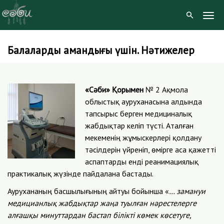
Togg
Navig
Балалардың амандығы үшін. Нәтижелер
Skip
to
content
«Сәби» Қорымен
№ 2 Ақмола
облыстық ауруханасына алдында
тапсырыс берген медициналық
жабдықтар келіп түсті. Аталған
мекеменің жұмыскерлері қолдану
тәсілдерін үйреніп, өмірге аса қажетті
аспаптарды енді реанимациялық
практикалық жүзінде пайдалана бастады.
Аурухананың басшылығының айтуы бойынша «
… замануи
медицианлық жабдықтар жаңа туылған нәрестелерге
алғашқы минуттардан бастап білікті көмек көсетуге,