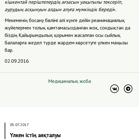
кішкентай періштелердің ағзасын уақытылы тексеріп,
аурудың асқынуын алдын алуға мүмкіндік береді
».
Мекеменің босану бөлімі әлі күнге дейін реанимациялық
жүйелермен толық қамтамасызданған жоқ, сондықтан да
біздің Қайырымдылық қорымен жасалған осы сыйлық
балаларға жедел түрде жәрдем көрсетуге үлкен маңызы
бар.
02.09.2016
Медициналық жоба
05.07.2017
Үлкен істің аяқталуы