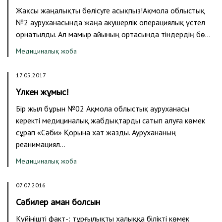
Жақсы жаңалықты бөлісуге асықпыз!Ақмола облыстық
№2 ауруханасында жаңа акушерлік операциялық үстел
орнатылды. Ал мамыр айының ортасында тіндердің бө…
Медициналық жоба
17.05.2017
Үлкен жұмыс!
Бір жыл бұрын №02 Ақмола облыстық ауруханасы
керекті медициналық жабдықтарды сатып алуға көмек
сұрап «Сәби» Қорына хат жазды. Аурухананың
реанимациял…
Медициналық жоба
07.07.2016
Сәбилер аман болсын
Күйінішті факт-: тұрғылықты халыққа білікті көмек