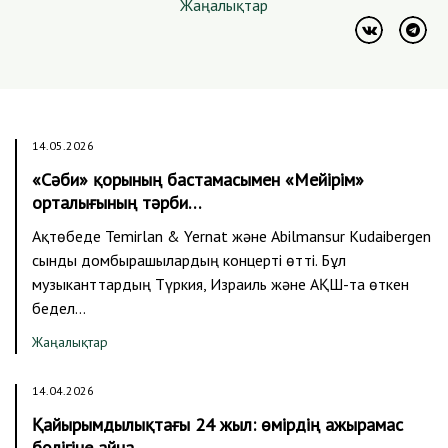
Жаңалықтар
14.05.2026
«Сәби» қорының бастамасымен «Мейірім»
орталығының тәрби…
Ақтөбеде Temirlan & Yernat және Abilmansur Kudaibergen
сынды домбырашылардың концерті өтті. Бұл
музыканттардың Түркия, Израиль және АҚШ-та өткен
бедел…
Жаңалықтар
14.04.2026
Қайырымдылықтағы 24 жыл: өмірдің ажырамас
бөлігіне айна…