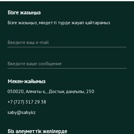
Бізге жазыңыз
Бізге жазыңыз, міндетті түрде жауап қайтарамыз
Введите ваш e-mail
Введите ваше сообщение
Мекен-жайымыз
050020, Алматы қ., Достық даңғылы, 250
+7 (727) 317 29 38
saby@saby.kz
Біз әлеуметтік желілерде