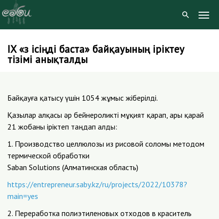
Togg
Navig
IX «Өз ісіңді баста» байқауының іріктеу
Skip
тізімі анықталды
to
content
Байқауға қатысу үшін 1054 жұмыс жіберілді.
Қазылар алқасы әр бейнероликті мұқият қарап, ары қарай
21 жобаны іріктеп таңдап алды:
1. Производство целлюлозы из рисовой соломы методом
термической обработки
Saban Solutions (Алматинская область)
https://entrepreneur.saby.kz/ru/projects/2022/10378?
main=yes
2. Переработка полиэтиленовых отходов в краситель