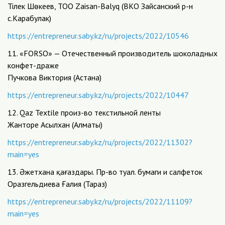
Тілек Шөкеев, ТОО Zaisan-Balyq (ВКО Зайсанский р-н
с.Карабулак)
https://entrepreneur.saby.kz/ru/projects/2022/10546
11. «FORSO» — Отечественный производитель шоколадных
конфет-драже
Пучкова Виктория (Астана)
https://entrepreneur.saby.kz/ru/projects/2022/10447
12. Qaz Textile произ-во текстильной ленты
Жанторе Асылхан (Алматы)
https://entrepreneur.saby.kz/ru/projects/2022/11302?
main=yes
13. Әжетхана қағаздары. Пр-во туал. бумаги и салфеток
Оразгельдиева Ғалия (Тараз)
https://entrepreneur.saby.kz/ru/projects/2022/11109?
main=yes