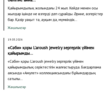
Қайырымдылық жолындағы 24 жыл. Кейде менен осы
жылдар ішінде не өзгерді деп сұрайды. Әрине, өзгерістер
бар. Қазір уақыт та, ауқым да, мүмкіндік…
Жаңалықтар
19.03.2026
«Сәби» қоры L’aroush jewelry зергерлік үйімен
қайырымды…
«Сәби» қоры L’aroush jewelry зергерлік үйімен
қайырымдылық серіктестігін жалғастыруда. Бағдарлама
аясында «Амулет» коллекциясындағы бұйымдардың
сатылы…
Жаңалықтар