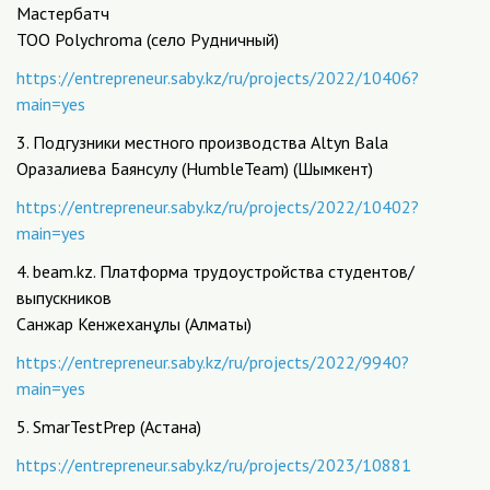
Мастербатч
ТОО Polychroma (село Рудничный)
https://entrepreneur.saby.kz/ru/projects/2022/10406?
main=yes
3. Подгузники местного производства Altyn Bala
Оразалиева Баянсулу (HumbleTeam) (Шымкент)
https://entrepreneur.saby.kz/ru/projects/2022/10402?
main=yes
4. beam.kz. Платформа трудоустройства студентов/
выпускников
Санжар Кенжеханұлы (Алматы)
https://entrepreneur.saby.kz/ru/projects/2022/9940?
main=yes
5. SmarTestPrep (Астана)
https://entrepreneur.saby.kz/ru/projects/2023/10881