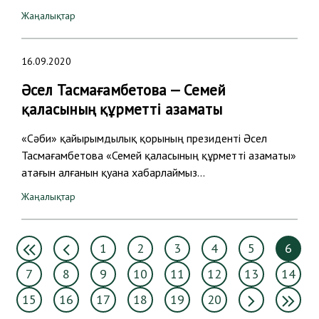
Жаңалықтар
16.09.2020
Әсел Тасмағамбетова — Семей
қаласының құрметті азаматы
«Сәби» қайырымдылық қорының президенті Әсел
Тасмағамбетова «Семей қаласының құрметті азаматы»
атағын алғанын қуана хабарлаймыз…
Жаңалықтар
1
2
3
4
5
6
7
8
9
10
11
12
13
14
15
16
17
18
19
20