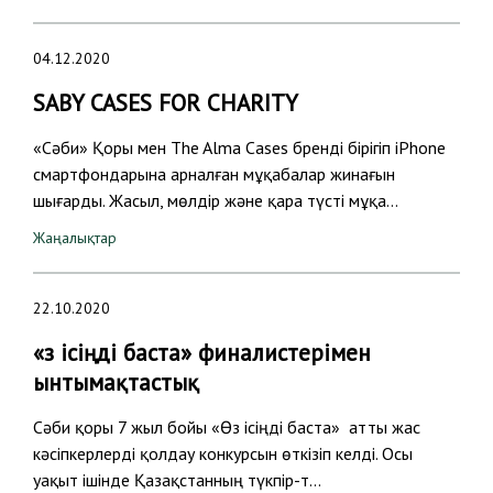
04.12.2020
SABY CASES FOR CHARITY
«Сәби» Қоры мен The Alma Cases бренді бірігіп iPhone
смартфондарына арналған мұқабалар жинағын
шығарды. Жасыл, мөлдір және қара түсті мұқа…
Жаңалықтар
22.10.2020
«Өз ісіңді баста» финалистерімен
ынтымақтастық
Сәби қоры 7 жыл бойы «Өз ісіңді баста» атты жас
кәсіпкерлерді қолдау конкурсын өткізіп келді. Осы
уақыт ішінде Қазақстанның түкпір-т…