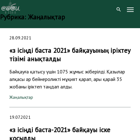
Togg
Рубрика:
Жаңалықтар
Navig
Skip
28.09.2021
to
content
«Өз ісіңді баста 2021» байқауының іріктеу
тізімі анықталды
Байқауға қатысу үшін 1075 жұмыс жіберілді. Қазылар
алқасы әр бейнероликті мұқият қарап, ары қарай 35
жобаны іріктеп таңдап алды.
Жаңалықтар
19.07.2021
«Өз ісіңді баста-2021» байқауы іске
қосылды