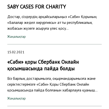
SABY CASES FOR CHARITY
Достар, сіздердің әрқайсыларыңыз «Сәби» Қорының
«Балалар жедел хирургиясы» атты республикалық
жобасын жүзеге асыруға үлес қосу…
Жаңалықтар
15.02.2021
«Сәби» қоры Сбербанк Онлайн
қосымшасында пайда болды
Біз барлық достарымызға, оқырмандарымызға және
серіктестерімізге «Сәби» Қоры Сбербанк Онлайн
қосымшасында пайда болғанын хабарлауға қуаныш…
Жаңалықтар