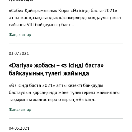
«Сәби» Қайырымдылық Қоры «Өз ісіңді баста-2021»
атты жас қазақстандық кәсіпкерлерді қолдаудың жыл
сайынғы VIII байқауының баст…
Жаңалықтар
03.07.2021
«Dariya» жобасы – «Өз ісіңді баста»
байқауының түлегі жайында
«Өз ісіңді баста 2021» атты кезекті байқауды
бастаудың қарсаңында және түлектеріміз жайындағы
тақырыпты жалғастыра отырып, «Өз ісіңд…
Жаңалықтар
04.03.2021