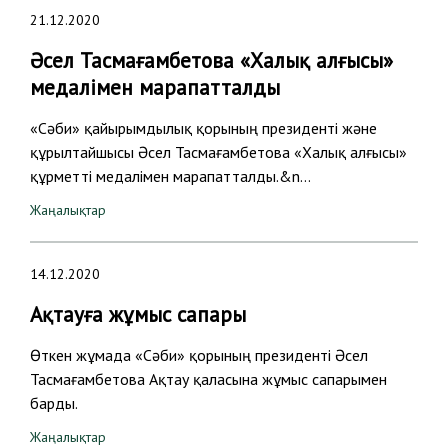
21.12.2020
Әсел Тасмағамбетова «Халық алғысы»
медалімен марапатталды
«Сәби» қайырымдылық қорының президенті және
құрылтайшысы Әсел Тасмағамбетова «Халық алғысы»
құрметті медалімен марапатталды.&n…
Жаңалықтар
14.12.2020
Ақтауға жұмыс сапары
Өткен жұмада «Сәби» қорының президенті Әсел
Тасмағамбетова Ақтау қаласына жұмыс сапарымен
барды.
Жаңалықтар