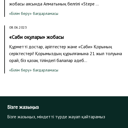
жобасы аясында Алматының белгілі «Stepe …
«Білім беру» бағдарламасы
08.06.2023
«Сәби оқулары» жобасы
Құрметті достар, әріптестер және «Сәби» Қорының
серіктестері! Қорымыздың құрылғанына 21 жыл толуына
орай, біз қазақ тіліндегі балалар әдеб…
«Білім беру» бағдарламасы
Бізге жазыңыз
Бізге жазыңыз, міндетті түрде жауап қайтарамыз