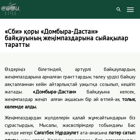
Togg
Navig
«Сәби» қоры «Домбыра-Дастан»
Skip
байқауының жеңімпаздарына сыйақылар
to
таратты
content
Өздеріңіз білетіндей, әртүрлі байқаулардың
жеңімпаздарына арналған гранттардың төлеу үрдісі байқау
аяқталғаннан кейін айтарлықтай уақытқа созылып, кешігіп
жатады.
«Домбыра-Дастан»
байқауына келсек,
жеңімпаздар жеңіп алған ақшасын бір ай өтпей-ақ
толық
көлемде алды.
Жеңімпаздардан жүлделерін қалай жұмсайтындарын біз
сұрастырдық. Мысалы, жасөспірімдер тобындағы Бас
жүлде иегері
Сағатбек Нұрдәулет
ата-анасына
пәтер сатып