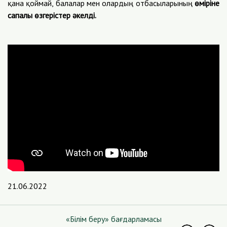
қана қоймай, балалар мен олардың отбасыларының
өміріне
сапалы өзгерістер әкелді.
21.06.2022
«Білім беру» бағдарламасы