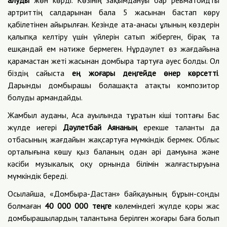
алуды
жөн көрді. Көзінің зақымдануы бар ревматоидты
артриттің салдарынан бала 5 жасынан бастап көру
қабілетінен айырылған. Кезінде ата-анасы ұлының көздерін
қалыпқа келтіру үшін үйлерін сатып жіберген, бірақ та
ешқандай ем нәтиже бермеген. Нұрдәулет өз жағдайына
қарамастан жеті жасынан домбыра тартуға әуес болды. Ол
біздің сайыста
ең жоғары деңгейде өнер көрсетті
.
Дарынды домбырашы болашақта атақты композитор
болуды армандайды.
Жамбыл ауданы, Аса ауылында тұратын кіші топтағы Бас
жүлде иегері
Дәулетбай Аянаның
ерекше таланты да
отбасының жағдайын жақсартуға мүмкіндік бермек. Облыс
орталығына көшу қыз баланың одан әрі дамуына және
кәсіби музыкалық оқу орнында білімін жалғастыруына
мүмкіндік береді.
Осылайша, «Домбыра-Дастан» байқауының бұрын-соңды
болмаған
40 000 000 теңге
көлеміндегі жүлде қоры жас
домбырашылардың талантына берілген жоғары баға болып