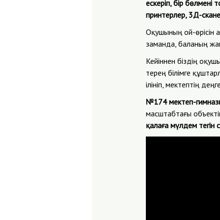
ескеріп, бір бөлмені
принтерлер, 3Д-скане
Оқушының ой-өрісін 
заманда, баланың жа
Кейіннен біздің оқу
терең білімге құштар
ілініп, мектептің деңг
№174 мектеп-гимнази
масштабтағы объекті
қалаға мүлдем тегін с