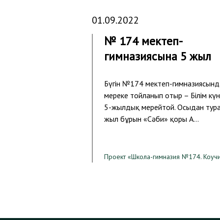
01.09.2022
№ 174 мектеп-
гимназиясына 5 жыл
Бүгін №174 мектеп-гимназиясында
мереке тойланып отыр – Білім күн
5-жылдық мерейтой. Осыдан тура
жыл бұрын «Сәби» қоры А…
Проект «Школа-гимназия №174. Коуч