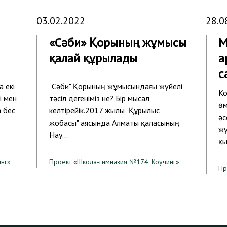
03.02.2022
28.0
«Сәби» Қорының жұмысы
М
қалай құрылады
а
с
 екі
"Сәби" Қорының жұмысындағы жүйелі
Ко
і мен
тәсіл дегеніміз не? Бір мысал
өм
 бес
келтірейік.2017 жылы "Құрылыс
әс
жобасы" аясында Алматы қаласының
жү
Нау…
қы
инг»
Проект «Школа-гимназия №174. Коучинг»
Пр