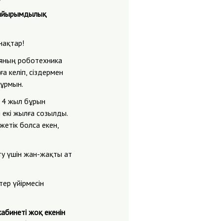
Қайырымдылық
нақтар!
яның роботехника
а келіп, сіздермен
ұрмын.
п 4 жыл бұрын
 екі жылға созылды.
жетік болса екен,
ту үшін жан-жақты ат
ер үйірмесін
абинеті жоқ екенін