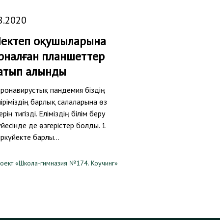
8.2020
ектеп оқушыларына
рналған планшеттер
атып алынды
ронавирустық пандемия біздің
іріміздің барлық салаларына өз
ерін тигізді. Еліміздің білім беру
йесінде де өзгерістер болды. 1
ркүйекте барлы…
оект «Школа-гимназия №174. Коучинг»