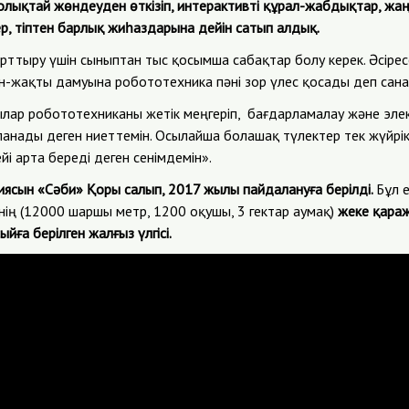
 толықтай жөндеуден өткізіп, интерактивті құрал-жабдықтар, жа
р, тіптен барлық жиһаздарына дейін сатып алдық.
арттыру үшін сыныптан тыс қосымша сабақтар болу керек. Әсір
н-жақты дамуына робототехника пәні зор үлес қосады деп сан
шылар робототехниканы жетік меңгеріп, бағдарламалау және эл
ланады деген ниеттемін. Осылайша болашақ түлектер тек жүйрі
ейі арта береді деген сенімдемін».
ясын «Сәби» Қоры салып, 2017 жылы пайдалануға берілді.
Бұл 
нің (12000 шаршы метр, 1200 оқушы, 3 гектар аумақ)
жеке қараж
ыйға берілген жалғыз үлгісі.