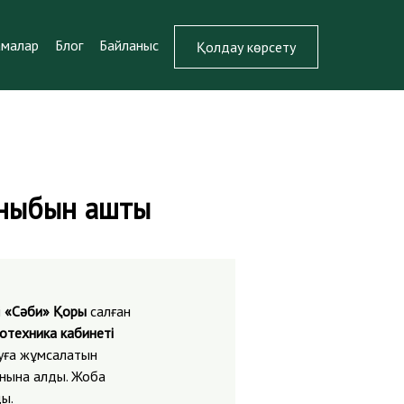
амалар
Блог
Байланыс
Қолдау көрсету
ыныбын ашты
і
«Сәби» Қоры
салған
техника кабинеті
уға жұмсалатын
нына алды. Жоба
ды.