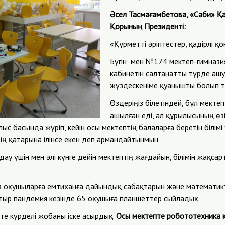
Әсел Тасмағамбетова, «Сәби» 
Қорының Президенті:
«Құрметті әріптестер, қадірлі қо
Бүгін мен №174 мектеп-гимнази
кабинетін салтанатты түрде ашуғ
жүздескеніме қуанышты болып т
Өздеріңіз білетіндей, бұл мекте
ашылған еді, ал құрылысының өзі
ыс басында жүріп, кейін осы мектептің балаларға беретін білімі 
дің қатарына ілінсе екен деп армандайтынмын.
у үшін мен әлі күнге дейін мектептің жағдайын, білімін жақсар
 оқушыларға емтиханға дайындық сабақтарын және математикт
ыр пандемия кезінде 65 оқушыға планшеттер сыйладық.
те күрделі жобаны іске асырдық.
Осы мектепте робототехника к