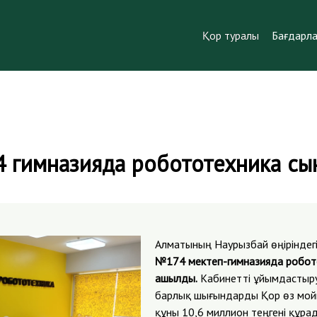
Қор туралы
Бағдарл
4 гимназияда робототехника с
Алматының Наурызбай өңіріндег
№174 мектеп-гимназияда робото
ашылды.
Кабинетті ұйымдастыр
барлық шығындарды Қор өз мой
құны 10,6 миллион теңгені құра