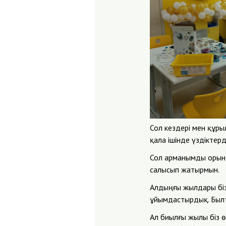
Сол кездері мен құрыл
қала ішінде үздіктер
Сол арманымды орында
салысып жатырмын.
Алдыңғы жылдары біз
ұйымдастырдық. Былт
Ал биылғы жылы біз ө