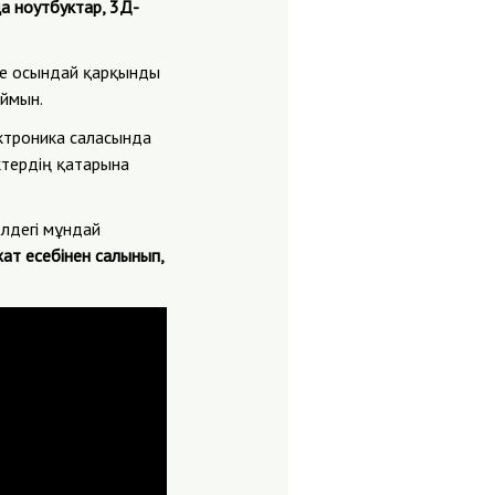
ңа ноутбуктар, 3Д-
есе осындай қарқынды
аймын.
ектроника саласында
ктердің қатарына
елдегі мұндай
ат есебінен салынып,