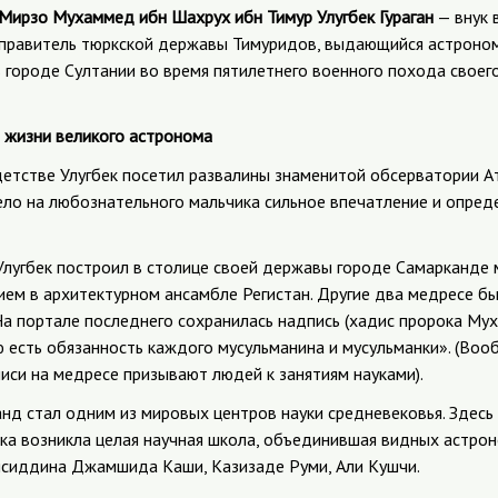
Мирзо Мухаммед ибн Шахрух ибн Тимур Улугбек Гураган
— внук 
правитель тюркской державы Тимуридов, выдающийся астроном 
в городе Султании во время пятилетнего военного похода своег
 жизни великого астронома
детстве Улугбек посетил развалины знаменитой обсерватории А
ело на любознательного мальчика сильное впечатление и опред
лугбек построил в столице своей державы городе Самарканде 
ием в архитектурном ансамбле Регистан. Другие два медресе б
На портале последнего сохранилась надпись (хадис пророка Му
 есть обязанность каждого мусульманина и мусульманки». (Вооб
иси на медресе призывают людей к занятиям науками).
нд стал одним из мировых центров науки средневековья. Здесь
бека возникла целая научная школа, объединившая видных астро
ясиддина Джамшида Каши, Казизаде Руми, Али Кушчи.