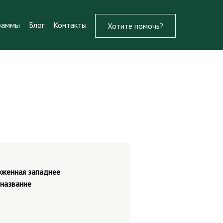
раммы
Блог
Контакты
Хотите помочь?
ложенная западнее
 название