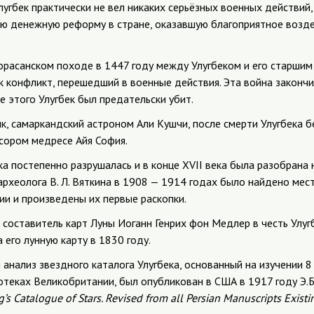
лугбек практически не вел никаких серьёзных военных действий,
ую денежную реформу в стране, оказавшую благоприятное возд
орасанском походе в 1447 году между Улугбеком и его старшим
 конфликт, перешедший в военные действия. Эта война законч
ле этого Улугбек был предательски убит.
к, самаркандский астроном Али Кушчи, после смерти Улугбека б
сором медресе Айя София.
а постепенно разрушалась и в конце XVII века была разобрана 
 археолога В. Л. Вяткина в 1908 — 1914 годах было найдено ме
ии и произведены их первые раскопки.
составитель карт Луны Иоганн Генрих фон Медлер в честь Улуг
 его лунную карту в 1830 году.
нализ звездного каталога Улугбека, основанный на изучении 8 
отеках Великобритании, был опубликован в США в 1917 году Э.
’s Catalogue of Stars. Revised from all Persian Manuscripts Existin