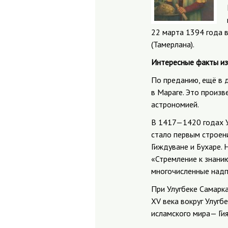
22 марта 1394 года 
(Тамерлана).
Интересные факты из
По преданию, ещё в 
в Мараге. Это произв
астрономией.
В 1417—1420 годах У
стало первым строен
Гиждуване и Бухаре. 
«Стремление к знанию
многочисленные надп
При Улугбеке Самарка
XV века вокруг Улуг
исламского мира— Ги