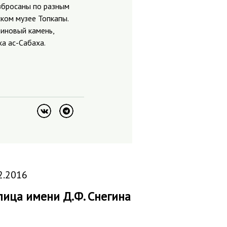
збросаны по разным
ском музее Топкапы.
биновый камень,
ха ас-Сабаха.
2.2016
лица имени Д.Ф. Снегина