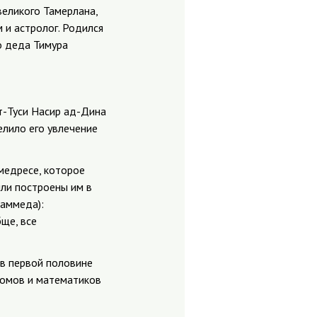
великого Тамерлана,
и астролог. Родился
о деда Тимура
т-Туси Насир ад-Дина
елило его увлечение
медресе, которое
ыли построены им в
хаммеда):
ще, все
 в первой половине
номов и математиков