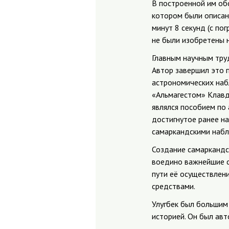
В построенной им об
котором были описан
минут 8 секунд (с по
не были изобретены н
Главным научным тру
Автор завершил это 
астрономических набл
«Альмагестом» Клавд
являлся пособием по
достигнутое ранее на
самаркандскими набл
Создание самаркандс
воедино важнейшие с
пути её осуществлен
средствами.
Улугбек был большим 
историей. Он был ав