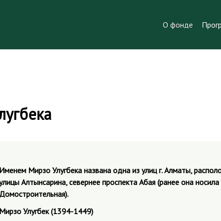
О фонде
Прог
лугбека
Именем Мирзо Улугбека названа одна из улиц г. Алматы, распо
улицы Алтынсарина, севернее проспекта Абая (ранее она носила
Домостроительная).
Мирзо Улугбек (1394-1449)