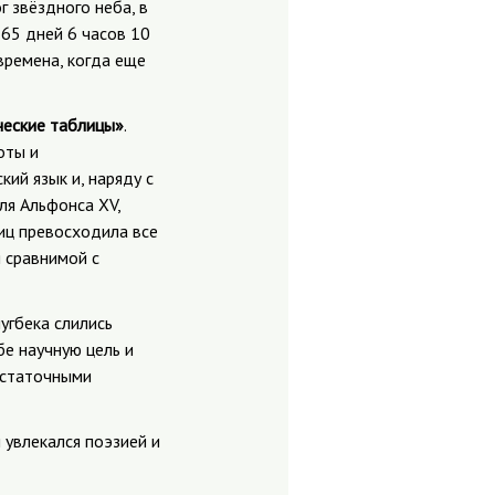
г звёздного неба, в
65 дней 6 часов 10
времена, когда еще
ческие таблицы»
.
оты и
ий язык и, наряду с
ля Альфонса XV,
иц превосходила все
я сравнимой с
угбека слились
е научную цель и
остаточными
 увлекался поэзией и