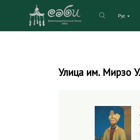
Рус
Skip
to
Улица им. Мирзо У
content