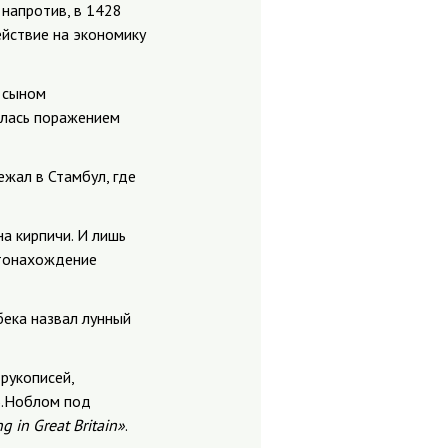
 напротив, в 1428
ействие на экономику
 сыном
илась поражением
ежал в Стамбул, где
на кирпичи. И лишь
стонахождение
бека назвал лунный
рукописей,
Б.Ноблом под
g in Great Britain»
.