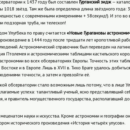
серватории к 1437 году был составлен
Гурганский зидж
— катало
ы 1018 звёзд. Там же была определена длина звёздного года: 3
грешностью с современными измерениями + 58секунд!). И это во 
и подзорная труба, ни телескоп!
дом Улугбека по праву считается
«Новые Гурагановы астрономи
произведение в 1444 году после тридцати лет кропотливой раб
юдений. Астрономический справочник был переведен на латинск
ия Птолемея и астрономическими таблицами кастильского коро
 астрономии во всех обсерваториях Европы. Точность этих табл
 Востоке и в Европе. Лишь в XVII в. Тихо Браге удалось добитьс
юдениями точности, а затем и превзойти её.
кой обсерватории стало возможным лишь потому, что в лице Ул
лагаемые успеха: талантливый ученый, ясно представлявший себ
ия, и правитель могущественного государства, располагавший д
меценатом науки и искусства. Кроме астрономии и географии он
тором исторического произведения «История четырёх улусов».