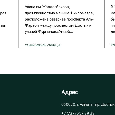
Улица им. Жолдасбекова,
В 
ерез
протяженностью меньше 1 километра,
ма
расположена севернее проспекта Аль-
бы
ты.
Фараби между проспектом Достык и
пи
улицей Фурманова.Умирб…
дв
Улицы южной столицы
Ул
Адрес
050020, г. Алматы, пр. Достык
+7 (727) 317 29 38