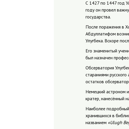
С 1427 по 1447 год У
году он провел важн
государства.
После поражения в Х
Абдуллатифом возник
Улугбека. Вскоре пос
Его знаменитый учени
был назначен профес
Обсерватория Улугбек
стараниями русского
остатков обсерватор
Немецкий астроном и 
кратер, нанесённый на
Наиболее подробный а
хранившихся в библи
названием
«Ulugh Beg