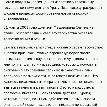
шага в полдень», посвященная известному казахскому
государственному деятелю Уразу Джандосову, раскрывает
сложные процессы формирования новой казахской
интеллигенции.
31 марта 2001 года Дмитрия Федоровича Снегина не
стало. Но благородный свет его творчества остается
трепетно ясным и вечным.
Сам писатель, как нельзя лучше, сказал о своем творчестве:
«Честно признаюсь, только перешагнув порог своего
пятидесятилетия, я научился видеть и чувствовать – что
мне по плечу, а что – как вершина, которую штурмовать
рискованно. Но сознание своих возможностей и сами
творческие возможности не остаются неизменными. Что
казалось невозможным вчера, сегодня властно повелевает
взяться за перо и писать… писать! Это то и радостно в
профессии писателя… Впечатления детства … уроки,
которые преподносит нам действительность в юности…
опыт зрелой поры, — все это для писателя непрерывный