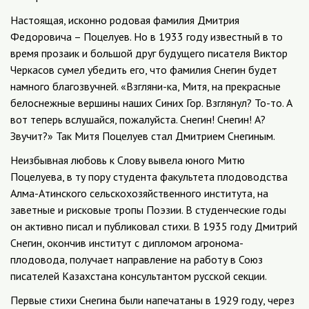
Настоящая, исконно родовая фамилия Дмитрия
Федоровича – Поцелуев. Но в 1933 году известный в то
время прозаик и большой друг будущего писателя Виктор
Черкасов сумел убедить его, что фамилия Снегин будет
намного благозвучней. «Взгляни-ка, Митя, на прекрасные
белоснежные вершины наших Синих Гор. Взглянул? То-то. А
вот теперь вслушайся, пожалуйста. Снегин! Снегин! А?
Звучит?» Так Митя Поцелуев стал Дмитрием Снегиным.
Неизбывная любовь к Слову вывела юного Митю
Поцелуева, в ту пору студента факультета плодоводства
Алма-Атинского сельскохозяйственного института, на
заветные и рисковые тропы Поэзии. В студенческие годы
он активно писал и публиковал стихи. В 1935 году Дмитрий
Снегин, окончив институт с дипломом агронома-
плодовода, получает направление на работу в Союз
писателей Казахстана консультантом русской секции.
Первые стихи Снегина были напечатаны в 1929 году, через