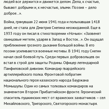
людей все держится и движется делом. Дела, к счастью,
бывают добрыми и, к несчастью, злыми. Поэзия – дело
доброе…».
Война, грянувшая 22 июня 1941 года и полыхавшая 1418
дней, не стала для Дмитрия Снегина неожиданной. Еще в
1933 году он писал в стихотворении «Ночью»: «Зазвенят
свинцовые метели, ударяя в Запад и Восток…». Он ощущал
приближение грозного дыхания большой войны. В его
поэзии усиливаются военные мотивы. В 1941 году Снегин
начал свой боевой путь. Среди первых добровольцев он
встал в строй для защиты Родины. Офицер легендарной
Панфиловской дивизии. Командир гвардейского
артиллерийского полка. Фронтовой побратим
национального героя казахского народа Бауржана
Момышулы. Один из самых толковых командиров на
знаменитом Втором Прибалтийском фронте. Героический
спаситель пушкинских мест от вражеских захватчиков – сел
Михайловского, Тригорского, Святогорского монастыря.