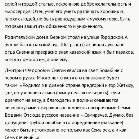
силой и гордой статью, искреннюю доброжелательность и
милосердие. Отец учил его уметь различать хороших и
плохих людей, не быть равнодушным к чужому горю, быть
готовым защитить обиженного и униженного.
Родительский дом в Верном стоял на улице Городской. А
рядом был казахский аул. Шотр-ага (так звали аульчане
отца Снегина) прекрасно знал казахский язык и быт казахов,
всегда помогал им, а они ему.
Дмитрий Федорович Снегин явился на свет Божий не с
пером в руках. Много лет спустя его признание будет
таким: «Родился я в дивной стране предгорий и гор Жетысу,
где, по уверению акына (акыну нельзя не верить), тучи
дремлют на весу, а благодатные долины омываются
низвергнутыми с вершинных ледников прозрачными Семью
Водами. Отсюда русское название – Семиречье. Думаю, без
допущения грубой ошибки это определение (название)
может быть истолковано не только как Семь рек, а и как
Семь речений…».