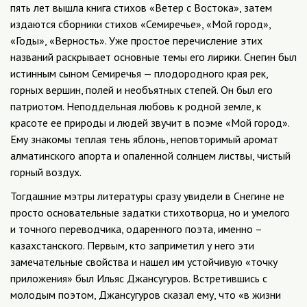
пять лет вышла книга стихов «Ветер с Востока», затем
издаются сборники стихов «Семиречье», «Мой город»,
«Годы», «Верность». Уже простое перечисление этих
названий раскрывает основные темы его лирики. Снегин был
истинным сыном Семиречья — плодородного края рек,
горных вершин, полей и необъятных степей. Он был его
патриотом. Неподдельная любовь к родной земле, к
красоте ее природы и людей звучит в поэме «Мой город».
Ему знакомы теплая тень яблонь, неповторимый аромат
алматинского апорта и опаленной солнцем листвы, чистый
горный воздух.
Тогдашние мэтры литературы сразу увидели в Снегине не
просто основательные задатки стихотворца, но и умелого
и точного переводчика, одаренного поэта, именно –
казахстанского. Первым, кто заприметил у него эти
замечательные свойства и нашел им устойчивую «точку
приложения» был Ильяс Джансугуров. Встретившись с
молодым поэтом, Джансугуров сказал ему, что «в жизни