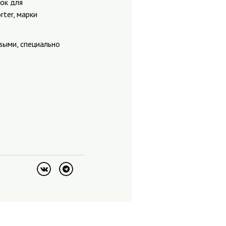
ок для
ter, марки
выми, специально