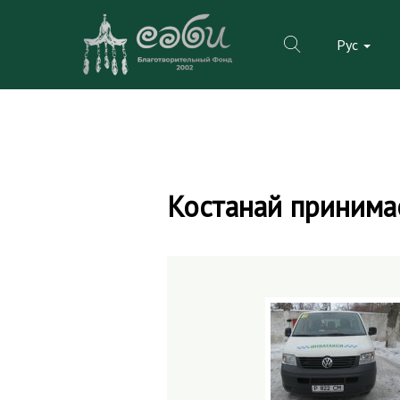
Рус
Skip
to
Костанай принима
content