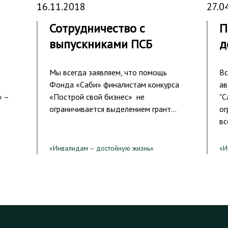
16.11.2018
27.0
Сотрудничество с
П
выпускниками ПСБ
д
Мы всегда заявляем, что помощь
Вс
Фонда «Саби» финалистам конкурса
ав
» –
«Построй свой бизнес» не
"С
ограничивается выделением грант…
ог
вс
«Инвалидам – достойную жизнь»
«И