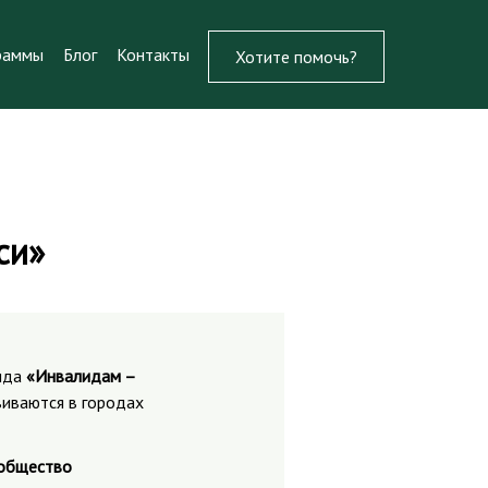
раммы
Блог
Контакты
Хотите помочь?
си»
онда
«Инвалидам –
иваются в городах
 общество