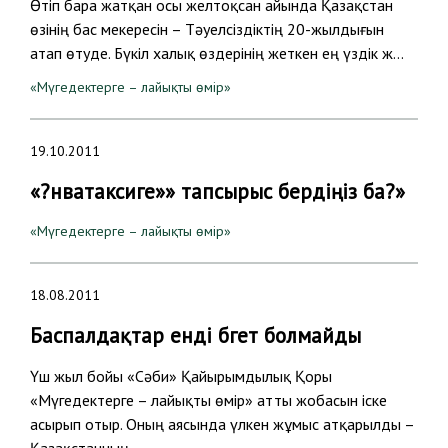
Өтіп бара жатқан осы желтоқсан айында Қазақстан
өзінің бас мекересін – Тәуелсіздіктің 20-жылдығын
атап өтуде. Бүкіл халық өздерінің жеткен ең үздік ж…
«Мүгедектерге – лайықты өмір»
19.10.2011
«?нватаксиге»» тапсырыс бердіңіз ба?»
«Мүгедектерге – лайықты өмір»
18.08.2011
Баспалдақтар енді бөгет болмайды
Үш жыл бойы «Сәби» Қайырымдылық Қоры
«Мүгедектерге – лайықты өмір» атты жобасын іске
асырып отыр. Оның аясында үлкен жұмыс атқарылды –