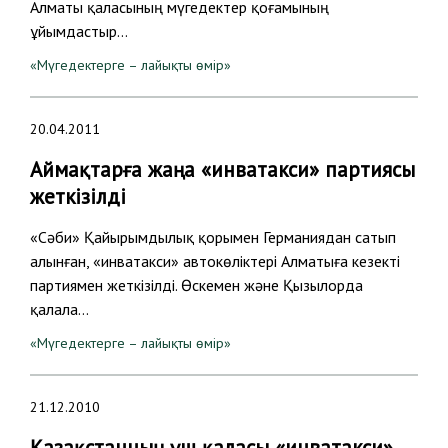
Алматы қаласының мүгедектер қоғамының
ұйымдастыр…
«Мүгедектерге – лайықты өмір»
20.04.2011
Аймақтарға жаңа «инватакси» партиясы
жеткізілді
«Сәби» Қайырымдылық қорымен Германиядан сатып
алынған, «инватакси» автокөліктері Алматыға кезекті
партиямен жеткізілді. Өскемен және Қызылорда
қалала…
«Мүгедектерге – лайықты өмір»
21.12.2010
Қазақстанның үш қаласы «инватакси»