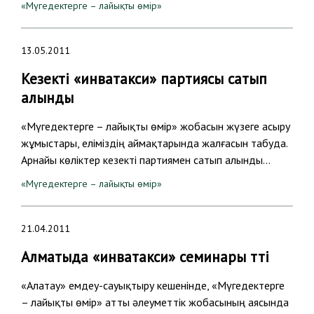
«Мүгедектерге – лайықты өмір»
13.05.2011
Кезекті «инватакси» партиясы сатып
алынды
«Мүгедектерге – лайықты өмір» жобасын жүзеге асыру
жұмыстары, еліміздің аймақтарында жалғасын табуда.
Арнайы көліктер кезекті партиямен сатып алынды…
«Мүгедектерге – лайықты өмір»
21.04.2011
Алматыда «инватакси» семинары өтті
«Алатау» емдеу-сауықтыру кешенінде, «Мүгедектерге
– лайықты өмір» атты әлеуметтік жобасының аясында