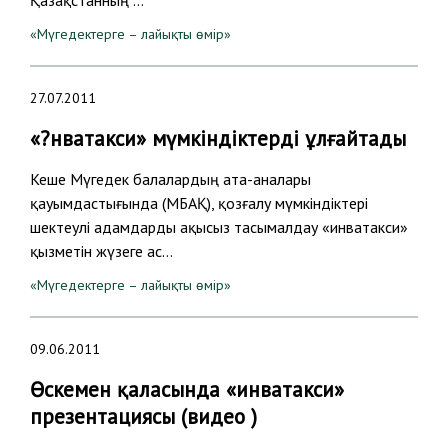
Қазақстанның …
«Мүгедектерге – лайықты өмір»
27.07.2011
«?нватакси» мүмкіндіктерді ұлғайтады
Кеше Мүгедек балалардың ата-аналары
қауымдастығында (МБАҚ), қозғалу мүмкіндіктері
шектеулі адамдарды ақысыз тасымалдау «инватакси»
қызметін жүзеге ас…
«Мүгедектерге – лайықты өмір»
09.06.2011
Өскемен қаласында «инватакси»
презентациясы (видео )