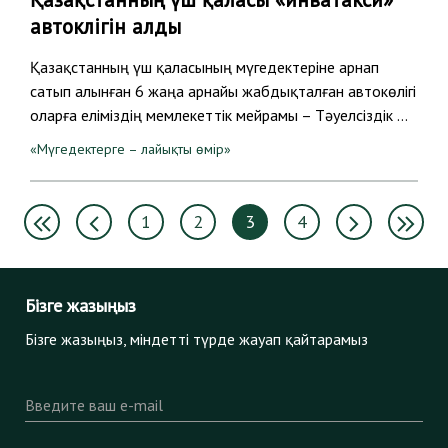
автокөлігін алды
Қазақстанның үш қаласының мүгедектеріне арнап
сатып алынған 6 жаңа арнайы жабдықталған автокөлігі
оларға еліміздің мемлекеттік мейрамы – Тәуелсіздік …
«Мүгедектерге – лайықты өмір»
1
2
3
4
Бізге жазыңыз
Бізге жазыңыз, міндетті түрде жауап қайтарамыз
Введите ваш e-mail