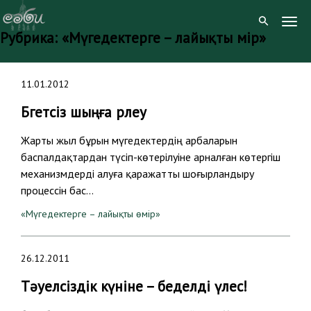
Togg
Рубрика:
«Мүгедектерге – лайықты өмір»
Navig
Skip
11.01.2012
to
content
Бөгетсіз шыңға өрлеу
Жарты жыл бұрын мүгедектердің арбаларын
баспалдақтардан түсіп-көтерілуіне арналған көтергіш
механизмдерді алуға қаражатты шоғырландыру
процессін бас…
«Мүгедектерге – лайықты өмір»
26.12.2011
Тәуелсіздік күніне – беделді үлес!