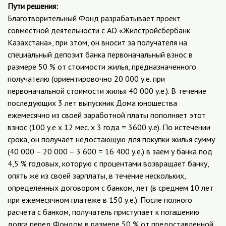
Пути решения:
Благотворительный Фонд разрабатывает проект
совместной деятельности с АО «Жилстройсбербанк
Казахстана», при этом, он вносит за получателя на
специальный депозит банка первоначальный взнос в
размере 50 % от стоимости жилья, предназначенного
получателю (ориентировочно 20 000 у.е. при
первоначальной стоимости жилья 40 000 у.е.). В течение
последующих 3 лет выпускник Дома юношества
ежемесячно из своей заработной платы пополняет этот
взнос (100 у.е х 12 мес. х 3 года = 3600 у.е). По истечении
срока, он получает недостающую для покупки жилья сумму
(40 000 – 20 000 – 3 600 = 16 400 у.е.) в заем у банка под
4,5 % годовых, которую с процентами возвращает банку,
опять же из своей зарплаты, в течение нескольких,
определенных договором с банком, лет (в среднем 10 лет
при ежемесячном платеже в 150 у.е.). После полного
расчета с банком, получатель приступает к погашению
долга перед Фондом в размере 50 % от предоставленной