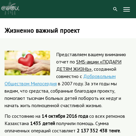
Togg
Navig
Жизненно важный проект
Skip
to
content
Представляем вашему вниманию
отчет по
SMS-акции «ПОДАРИ
ДЕТЯМ ЖИЗНЬ»
, созданной
совместно с
Добровольным
Обществом Милосердия
в 2007 году. За эти годы мы
видим, что средства, собранные благодаря проекту,
помогают тысячам больных детей побороть их недуг и
начать жить полноценной счастливой жизнью.
По состоянию на
14 октября 2016 года
со всех регионов
Казахстана
1435 детей
получили помощь. Сумма
оплаченных операций составляет
2 137 352 438 тенге
.