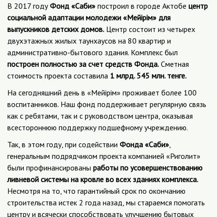
В 2017 году
Фонд «Саби»
построил в городе Актобе
центр
социальной адаптации молодежи «Мейірім» для
выпускников детских домов.
Центр состоит из четырех
двухэтажных жилых таунхаусов на 80 квартир и
административно-бытового здания. Комплекс был
построен полностью за счет средств Фонда.
Сметная
стоимость проекта составила
1 млрд. 545 млн. тенге.
На сегодняшний день в «Мейірім» проживает более 100
воспитанников. Наш фонд поддерживает регулярную связь
как с ребятами, так и с руководством центра, оказывая
всестороннюю поддержку подшефному учреждению.
Так, в этом году, при содействии
Фонда «Саби»
,
генеральным подрядчиком проекта компанией «Риголит»
были профинансированы
работы по усовершенствованию
ливневой системы на кровле во всех зданиях комплекса.
Несмотря на то, что гарантийный срок по окончанию
строительства истек 2 года назад, мы стараемся помогать
центру и всячески способствовать улучшению бытовых