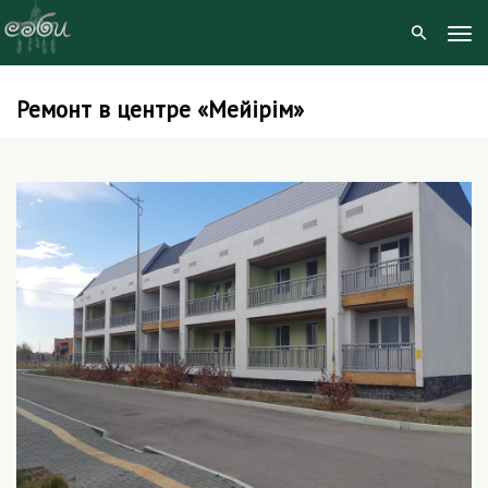
Tog
Navi
Ремонт в центре «Мейірім»
Skip
to
content