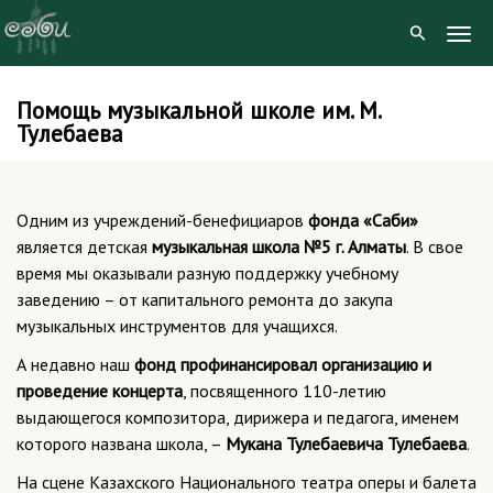
Togg
Navig
Помощь музыкальной школе им. М.
Skip
Тулебаева
to
content
Одним из учреждений-бенефициаров
фонда «Саби»
является детская
музыкальная школа №5 г. Алматы
. В свое
время мы оказывали разную поддержку учебному
заведению – от капитального ремонта до закупа
музыкальных инструментов для учащихся.
А недавно наш
фонд профинансировал организацию и
проведение концерта
, посвященного 110-летию
выдающегося композитора, дирижера и педагога, именем
которого названа школа, –
Мукана Тулебаевича Тулебаева
.
На сцене Казахского Национального театра оперы и балета