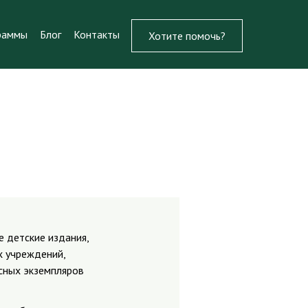
раммы
Блог
Контакты
Хотите помочь?
 детские издания,
х учреждений,
сных экземпляров