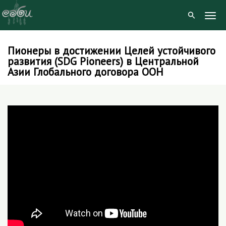
Togg
Navig
Пионеры в достижении Целей устойчивого
Skip
развития (SDG Pioneers) в Центральной
to
Азии Глобального договора ООН
content