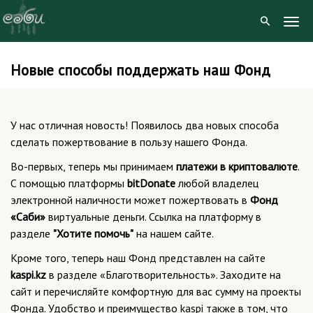
Togg
Navig
Новые способы поддержать наш Фонд
Skip
to
content
У нас отличная новость! Появилось два новых способа
сделать пожертвование в пользу нашего Фонда.
Во-первых, теперь мы принимаем
платежи в криптовалюте
.
С помощью платформы
bitDonate
любой владелец
электронной наличности может пожертвовать в
Фонд
«Саби»
виртуальные деньги. Ссылка на платформу в
разделе
"Хотите помочь"
на нашем сайте.
Кроме того, теперь наш Фонд представлен на сайте
kaspi.kz
в разделе «Благотворительность». Заходите на
сайт и перечисляйте комфортную для вас сумму на проекты
Фонда. Удобство и преимущество kaspi также в том, что