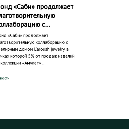
онд «Саби» продолжает
лаготворительную
оллаборацию с…
нд «Саби» продолжает
аготворительную коллаборацию с
елирным домом L’aroush jewelry, в
мках которой 5% от продаж изделий
 коллекции «Амулет» …
вости