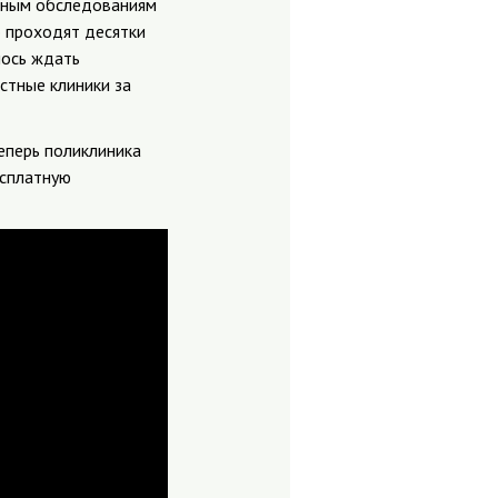
очным обследованиям
о проходят десятки
лось ждать
стные клиники за
еперь поликлиника
есплатную