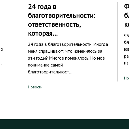
а
24 года в
Ф
благотворительности:
б
ответственность,
к
которая…
Фо
бл
24 года в благотворительности. Иногда
во
юв
меня спрашивают: что изменилось за
ра
эти годы? Многое поменялось. Но моё
…
из
понимание самой
благотворительност…
Но
Новости