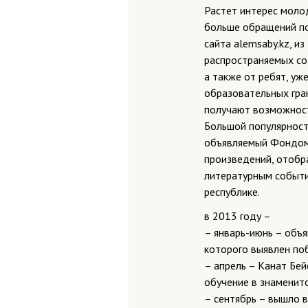
Растет интерес моло
больше обращений по
сайта alemsaby.kz, и
распространяемых со
а также от ребят, уж
образовательных гра
получают возможност
Большой популярност
объявляемый Фондом 
произведений, отобра
литературным событи
республике.
в 2013 году –
– январь-июнь – объя
которого выявлен по
– апрель – Канат Бе
обучение в знаменит
– сентябрь – вышло в