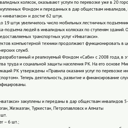
алидных колясок, оказывают услуги по перевозке уже в 20 горо
акупленных Фондом и переданных в дар обществам инвалидов,
 «инватакси» и достиг 62 штук.
до 19 штук увеличилось число мобильных лестничных подъемни
ка-подъема людей в инвалидных колясках по ступеням зданий. 
редоставляемых транспортных услуг «Инватакси».
ектов компьютерной техники продолжают функционировать в ц
черских служб.
 разработанный и реализуемый Фондом «Саби» с 2008 года, в 
тва труда и социальной защиты населения РК. На его основе М
икаций РК утверждены «Правила оказания услуг по перевозке и
портом». Теперь деятельность, развитие и финансирование слу
нифицированы.
нватакси» закуплены и переданы в дар обществам инвалидов 5
ган, Жезказган, Туркестан, Петропавловск и Алматы
 шт.
r – 6 шт.;