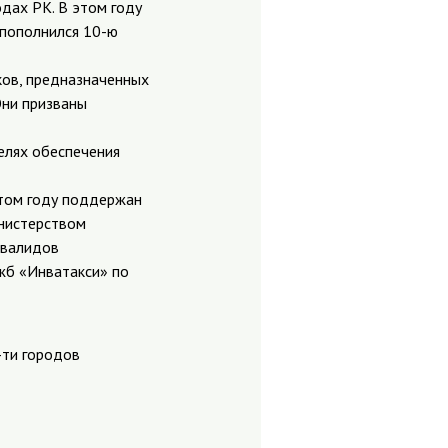
дах РК. В этом году
 пополнился 10-ю
ков, предназначенных
Они призваны
елях обеспечения
этом году поддержан
инистерством
нвалидов
жб «Инватакси» по
-ти городов