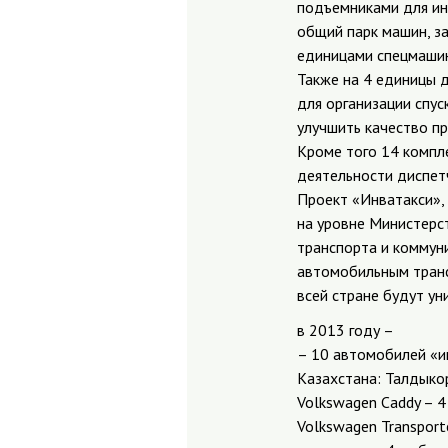
подъемниками для инв
общий парк машин, з
единицами спецмашин
Также на 4 единицы 
для организации спус
улучшить качество п
Кроме того 14 компл
деятельности диспет
Проект «Инватакси»,
на уровне Министерс
транспорта и коммун
автомобильным транс
всей стране будут у
в 2013 году –
– 10 автомобилей «и
Казахстана: Талдыкор
Volkswagen Caddy – 4
Volkswagen Transporte