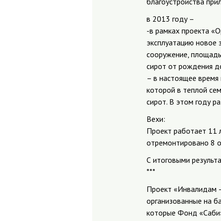
благоустройства при
в 2013 году –
-в рамках проекта «О
эксплуатацию новое 
сооружение, площадью
сирот от рождения до
– в настоящее время 
которой в теплой се
сирот. В этом году р
Вехи:
Проект работает 11 л
отремонтировано 8 
С итоговыми результа
***
Проект «Инвалидам –
организованные на б
которые Фонд «Саби