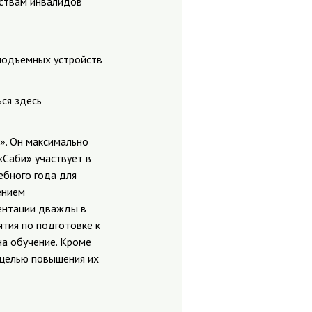
ествам инвалидов
 подъемных устройств
ься здесь
». Он максимально
«Саби» участвует в
ебного года для
ением
ентации дважды в
ятия по подготовке к
на обучение. Кроме
 целью повышения их