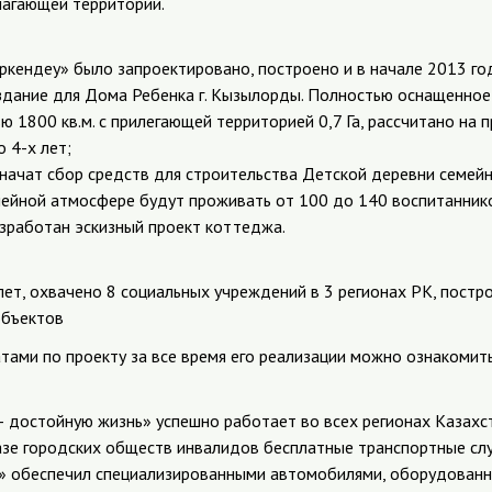
лагающей территории.
ркендеу» было запроектировано, построено и в начале 2013 го
здание для Дома Ребенка г. Кызылорды. Полностью оснащенно
 1800 кв.м. с прилегающей территорией 0,7 Га, рассчитано на 
 4-х лет;
начат сбор средств для строительства Детской деревни семейног
мейной атмосфере будут проживать от 100 до 140 воспитаннико
азработан эскизный проект коттеджа.
ет, охвачено 8 социальных учреждений в 3 регионах РК, постр
объектов
тами по проекту за все время его реализации можно ознакомит
 достойную жизнь» успешно работает во всех регионах Казахст
азе городских обществ инвалидов бесплатные транспортные сл
» обеспечил специализированными автомобилями, оборудованн