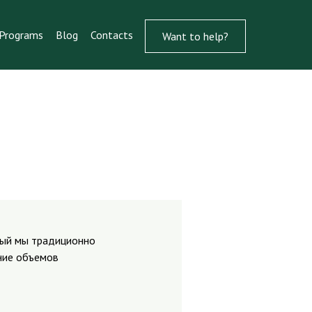
Programs
Blog
Contacts
Want to help?
рый мы традиционно
ание объемов