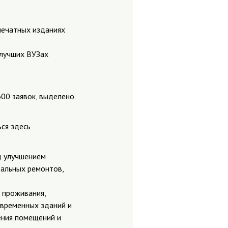
 печатных изданиях
 лучших ВУЗах
600 заявок, выделено
ься здесь
д улучшением
тальных ремонтов,
 проживания,
временных зданий и
ения помещений и