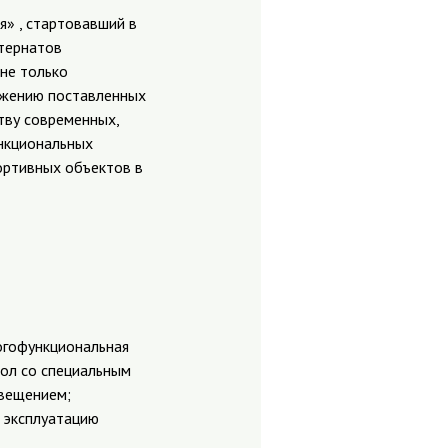
» , стартовавший в
нтернатов
 не только
тижению поставленных
тву современных,
нкциональных
ортивных объектов в
ногофункциональная
бол со специальным
свещением;
 эксплуатацию