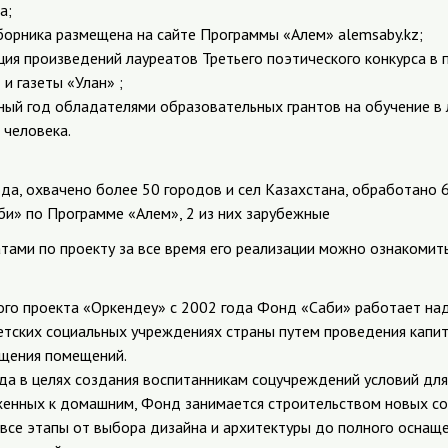
а;
сборника размещена на сайте Программы «Алем» alemsaby.kz;
ция произведений лауреатов Третьего поэтического конкурса в
и газеты «Улан» ;
ный год обладателями образовательных грантов на обучение в
 человека.
да, охвачено более 50 городов и сел Казахстана, обработано 
би» по Программе «Алем», 2 из них зарубежные
тами по проекту за все время его реализации можно ознакомит
ого проекта «Оркендеу» с 2002 года Фонд «Саби» работает на
етских социальных учреждениях страны путем проведения капи
ащения помещений.
ода в целях создания воспитанникам соцучреждений условий для
енных к домашним, Фонд занимается строительством новых со
 все этапы от выбора дизайна и архитектуры до полного оснащ