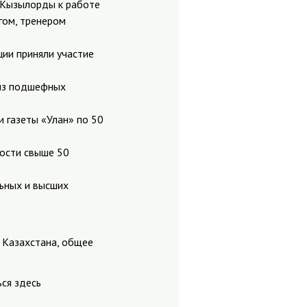
г.Кызылорды к работе
гом, тренером
ции приняли участие
 из подшефных
 газеты «Улан» по 50
ности свыше 50
льных и высших
 Казахстана, общее
ься здесь