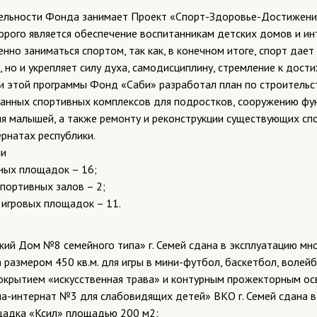
ельности Фонда занимает Проект «Спорт-Здоровье-Достижения
торого является обеспечение воспитанникам детских домов и и
но заниматься спортом, так как, в конечном итоге, спорт дает
 но и укрепляет силу духа, самодисциплину, стремление к дос
ии этой программы Фонд «Саби» разработал план по строительс
анных спортивных комплексов для подростков, сооружению фу
я малышей, а также ремонту и реконструкции существующих сп
рнатах республики.
ни
ных площадок – 16;
портивных залов – 2;
 игровых площадок – 11.
ский Дом №8 семейного типа» г. Семей сдана в эксплуатацию м
размером 450 кв.м. для игры в мини-футбол, баскетбол, волей
крытием «искусственная трава» и контурным прожекторным о
ла-интернат №3 для слабовидящих детей» ВКО г. Семей сдана в
щадка «Ксил» площадью 200 м2;