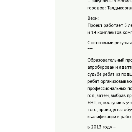
– закуплены 4 мобил
городов: Талдыкорган
Вехи:
Проект работает 5 ле
и 14 комплектов ком
С итоговыми результа
***
Образовательный про
апробирован и адапт
судьбе ребят из подш
ребят организовываю
профессиональных пс
год, затем, выбрав п
ЕНТ, и, поступив в у
того, проводятся об
квалификации в рабо
в 2013 году –