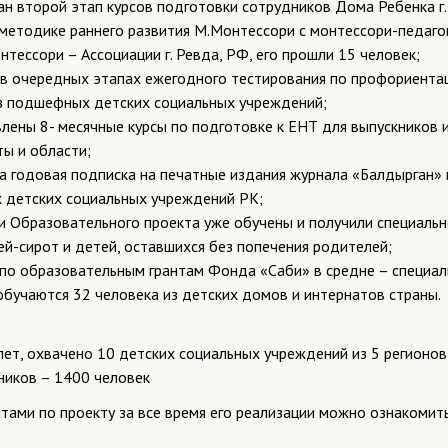
ван второй этап курсов подготовки сотрудников Дома Ребенка 
 методике раннего развития М.Монтессори с монтессори-педаго
ессори – Ассоциации г. Ревда, РФ, его прошли 15 человек;
– в очередных этапах ежегодного тестирования по профориента
з подшефных детских социальных учреждений;
влены 8- месячные курсы по подготовке к ЕНТ для выпускников
ы и области;
а годовая подписка на печатные издания журнала «Балдырган» и
х детских социальных учреждений РК;
ии Образовательного проекта уже обучены и получили специаль
ей-сирот и детей, оставшихся без попечения родителей;
 по образовательным грантам Фонда «Саби» в средне – специа
обучаются 32 человека из детских домов и интернатов страны.
лет, охвачено 10 детских социальных учреждений из 5 регионов
ников – 1400 человек
тами по проекту за все время его реализации можно ознакомит