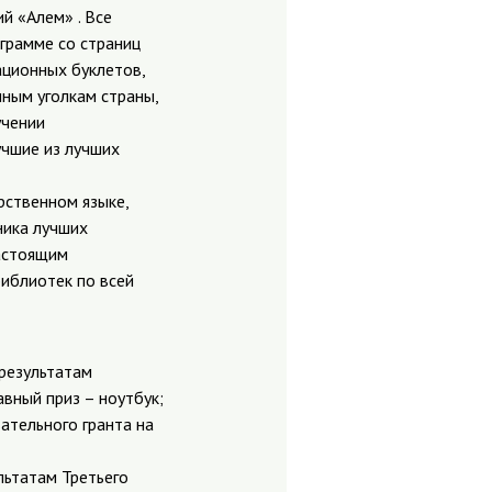
й «Алем» . Все
грамме со страниц
ационных буклетов,
ным уголкам страны,
учении
учшие из лучших
рственном языке,
ника лучших
настоящим
библиотек по всей
 результатам
вный приз – ноутбук;
ательного гранта на
льтатам Третьего