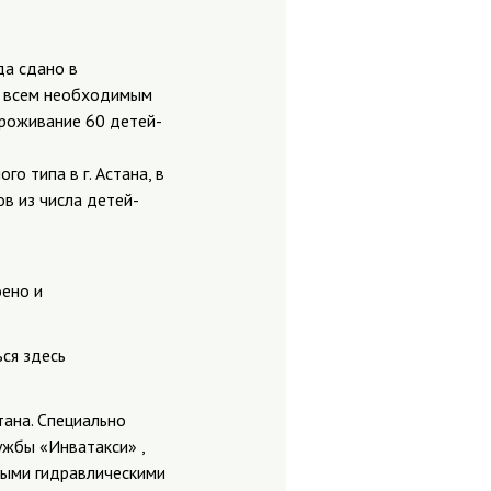
да сдано в
е всем необходимым
проживание 60 детей-
о типа в г. Астана, в
в из числа детей-
оено и
ься здесь
ана. Специально
ужбы «Инватакси» ,
ыми гидравлическими