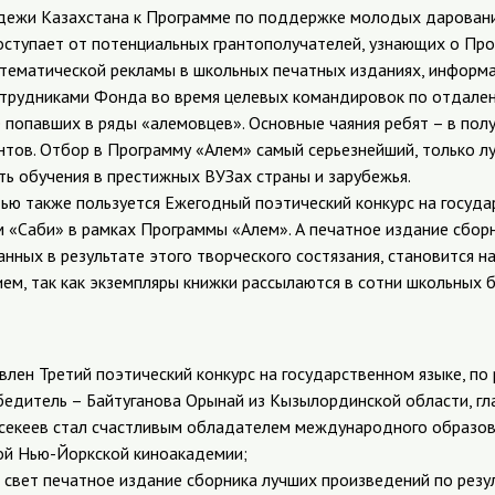
дежи Казахстана к Программе по поддержке молодых даровани
ступает от потенциальных грантополучателей, узнающих о Про
з тематической рекламы в школьных печатных изданиях, информ
трудниками Фонда во время целевых командировок по отдален
е попавших в ряды «алемовцев». Основные чаяния ребят – в пол
нтов. Отбор в Программу «Алем» самый серьезнейший, только л
ь обучения в престижных ВУЗах страны и зарубежья.
ью также пользуется Ежегодный поэтический конкурс на госуда
«Саби» в рамках Программы «Алем». А печатное издание сбор
нных в результате этого творческого состязания, становится 
ем, так как экземпляры книжки рассылаются в сотни школьных 
влен Третий поэтический конкурс на государственном языке, по
бедитель – Байтуганова Орынай из Кызылординской области, гла
йсекеев стал счастливым обладателем международного образов
ой Нью-Йоркской киноакадемии;
 свет печатное издание сборника лучших произведений по резу