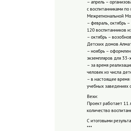
– апрель – организо
с воспитанниками по
Межрегиональной Монт
– февраль, октябрь 
120 воспитанников и
– октябрь – возобно
Детских домов Алмат
– ноябрь – оформлен
экземпляров для 33-
– за время реализац
человек из числа дет
– в настоящее время
учебных заведениях 
Вехи:
Проект работает 11 
количество воспитан
С итоговыми результа
***