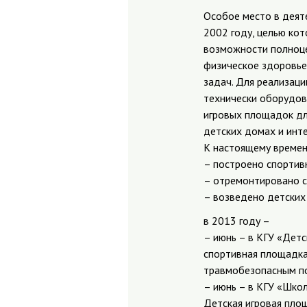
Особое место в деят
2002 году, целью ко
возможности полноцен
физическое здоровье,
задач. Для реализац
технически оборудов
игровых площадок дл
детских домах и инте
К настоящему време
– построено спортив
– отремонтировано с
– возведено детских
в 2013 году –
– июнь – в КГУ «Дет
спортивная площадка 
травмобезопасным по
– июнь – в КГУ «Шко
Детская игровая пло