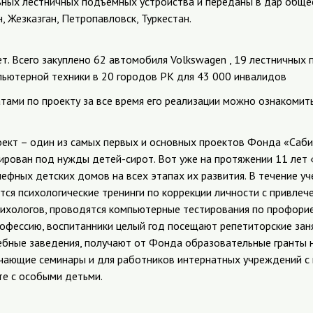
ьных лестничных подъемных устройства и переданы в дар общ
, Жезказган, Петропавловск, Туркестан.
т. Всего закуплено 62 автомобиля Volkswagen , 19 лестничных
пьютерной техники в 20 городов РК для 43 000 инвалидов
тами по проекту за все время его реализации можно ознакомит
ект – один из самых первых и основных проектов Фонда «Саби
ирован под нужды детей-сирот. Вот уже на протяжении 11 лет 
ефных детских домов на всех этапах их развития. В течение уч
тся психологические тренинги по коррекции личности с привлеч
ихологов, проводятся компьютерные тестирования по профори
рофессию, воспитанники целый год посещают репетиторские зан
чебные заведения, получают от Фонда образовательные гранты 
учающие семинары и для работников интернатных учреждений с
те с особыми детьми.