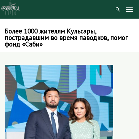
Togg
Navig
Более 1000 жителям Кульсары,
Skip
пострадавшим во время паводков, помог
to
фонд «Саби»
content