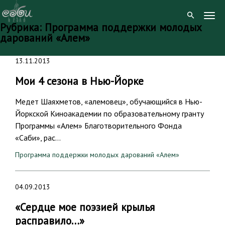
Togg
Рубрика:
Программа поддержки молодых
Navig
дарований «Алем»
Skip
13.11.2013
to
content
Мои 4 сезона в Нью-Йорке
Медет Шаяхметов, «алемовец», обучающийся в Нью-
Йоркской Киноакадемии по образовательному гранту
Программы «Алем» Благотворительного Фонда
«Саби», рас…
Программа поддержки молодых дарований «Алем»
04.09.2013
«Сердце мое поэзией крылья
расправило…»